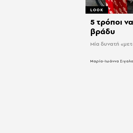
LOOK
5 τρόποι ν
βράδυ
Μία δυνατή «με
Μαρία-Ιωάννα Σιγαλ