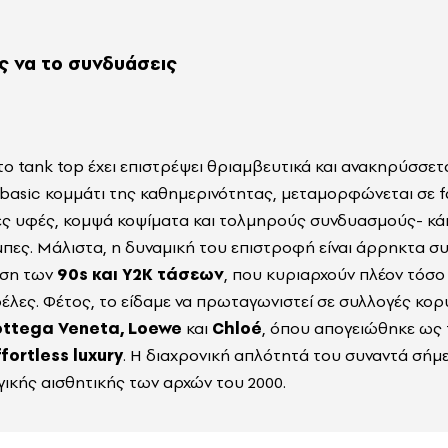
ς να το συνδυάσεις
το tank top έχει επιστρέψει θριαμβευτικά και ανακηρύσσετ
α basic κομμάτι της καθημερινότητας, μεταμορφώνεται σε 
ς υφές, κομψά κοψίματα και τολμηρούς συνδυασμούς- κάπ
μπες. Μάλιστα, η δυναμική του επιστροφή είναι άρρηκτα σ
ωση των
90s και Y2K τάσεων
, που κυριαρχούν πλέον τόσο 
ρέλες. Φέτος, το είδαμε να πρωταγωνιστεί σε συλλογές κο
ottega Veneta, Loewe
και
Chloé
, όπου απογειώθηκε ως
fortless luxury
. Η διαχρονική απλότητά του συναντά σήμ
γικής αισθητικής των αρχών του 2000.