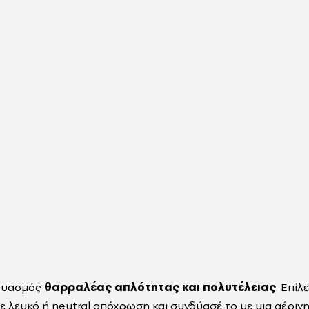
νδυασμός
θαρραλέας απλότητας και πολυτέλειας
. Επίλ
ε λευκό ή neutral απόχρωση και συνδύασέ το με μια αέριν