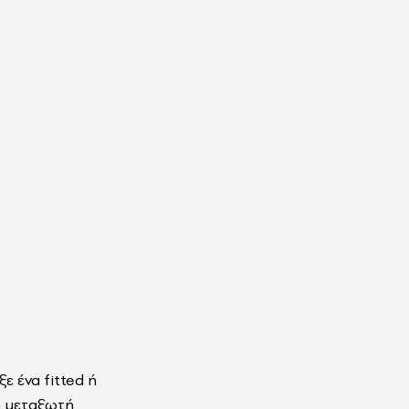
εξε ένα fitted ή
η μεταξωτή