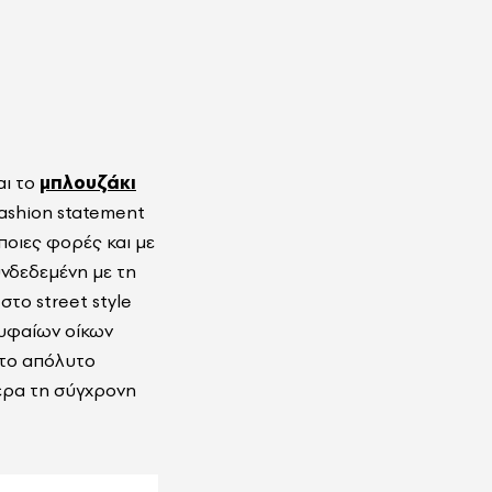
αι το
μπλουζάκι
fashion statement
οιες φορές και με
υνδεδεμένη με τη
στο street style
ρυφαίων οίκων
 το απόλυτο
ερα τη σύγχρονη