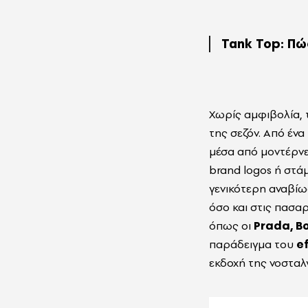
Tank Top: Πώ
Χωρίς αμφιβολία, 
της σεζόν. Από έν
μέσα από μοντέρνε
brand
logos ή στά
γενικότερη αναβί
όσο και στις πασα
όπως οι
Prada, B
παράδειγμα του
ef
εκδοχή της νοσταλ