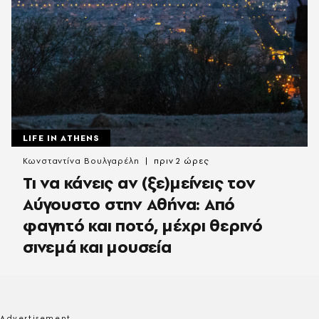
LIFE IN ATHENS
Κωνσταντίνα Βουλγαρέλη
πριν 2 ώρες
Τι να κάνεις αν (ξε)μείνεις τον
Αύγουστο στην Αθήνα: Από
φαγητό και ποτό, μέχρι θερινό
σινεμά και μουσεία