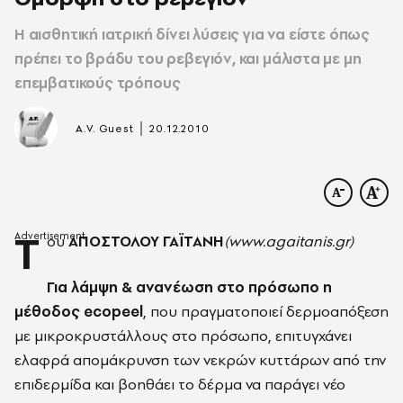
Η αισθητική ιατρική δίνει λύσεις για να είστε όπως
πρέπει το βράδυ του ρεβεγιόν, και μάλιστα με μη
επεμβατικούς τρόπους
|
A.V. Guest
20.12.2010
Τ
ου
ΑΠΟΣΤΟΛΟΥ ΓΑΪΤΑΝΗ
(www.agaitanis.gr)
Για λάμψη & ανανέωση στο πρόσωπο η
μέθοδος ecopeel
, που πραγματοποιεί δερμοαπόξεση
με μικροκρυστάλλους στο πρόσωπο, επιτυγχάνει
ελαφρά απομάκρυνση των νεκρών κυττάρων από την
επιδερμίδα και βοηθάει το δέρμα να παράγει νέο