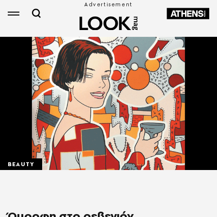
BEAUTY
Όμορφη στο ρεβεγιόν