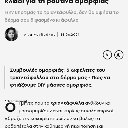
κλειδί για τη ρουτίνα ομορφιάς
Μην υποτιμάς το τριαντάφυλλο, δεν θα αφήσει το
δέρμα σου διψασμένο κι άφυλλο
|
Λίνα Μανδράκου
14.06.2021
Συμβουλές ομορφιάς: 5 ωφέλειες του
τριαντάφυλλου στο δέρμα μας - Πώς να
φτιάξουμε DIY μάσκες ομορφιάς.
Ο
ι μήνες που τα
τριαντάφυλλα
ανθίζουν και
μοσχομυρίζουν είναι κυρίως οι καλοκαιρινοί.
Άδραξε την ευκαιρία επομένως να βάλεις τα
ροδοπέταλα στην καθημερινή περιποίηση και