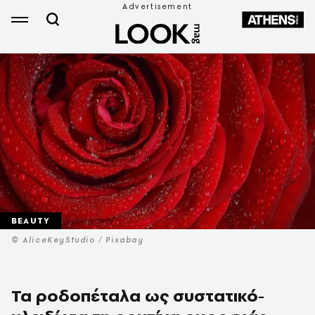
BEAUTY
© AliceKeyStudio / Pixabay
Τα ροδοπέταλα ως συστατικό-