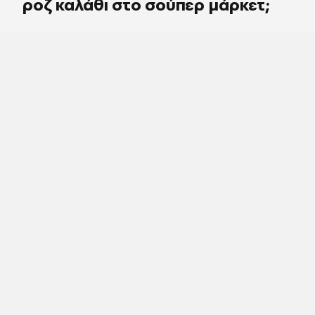
ροζ καλάθι στο σούπερ μάρκετ;