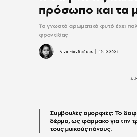
πρόσωπο και τα 
Το γνωστό αρωματικό φυτό έχει πολλ
φροντίδας
|
Λίνα Μανδράκου
19.12.2021
Συμβουλές ομορφιές: Το δαφν
δέρμα, ως φάρμακο για την τ
τους μυικούς πόνους.