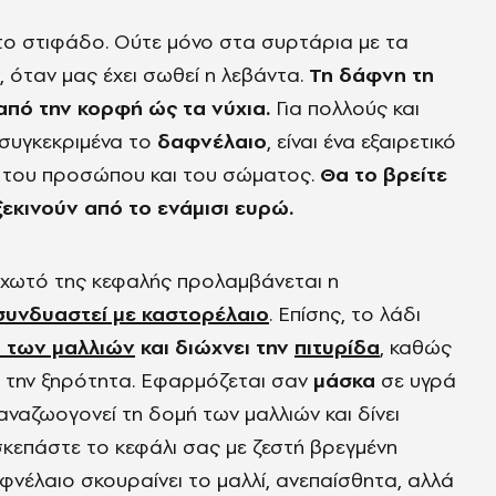
το στιφάδο. Ούτε μόνο στα συρτάρια με τα
 όταν μας έχει σωθεί η λεβάντα.
Τη δάφνη τη
από την κορφή ώς τα νύχια.
Για πολλούς και
 συγκεκριμένα το
δαφνέλαιο
, είναι ένα εξαιρετικό
ν, του προσώπου και του σώματος.
Θα το βρείτε
ξεκινούν από το ενάμισι ευρώ.
ιχωτό της κεφαλής προλαμβάνεται η
 συνδυαστεί με καστορέλαιο
. Επίσης, το λάδι
 των μαλλιών
και διώχνει την
πιτυρίδα
, καθώς
ει την ξηρότητα. Εφαρμόζεται σαν
μάσκα
σε υγρά
 αναζωογονεί τη δομή των μαλλιών και δίνει
σκεπάστε το κεφάλι σας με ζεστή βρεγμένη
φνέλαιο σκουραίνει το μαλλί, ανεπαίσθητα, αλλά