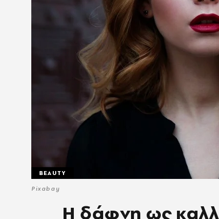
BEAUTY
Pixabay
Η δάφνη ως καλλυ