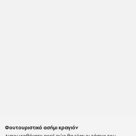
Φουτουριστικό ασήμι κραγιόν
Αναρωτηθήκατε ποτέ πώς θα είναι οι τάσεις του