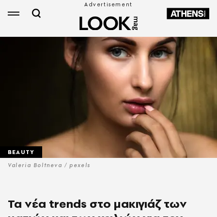
BEAUTY
Valeria Boltneva / pexels
Τα νέα trends στο μακιγιάζ των