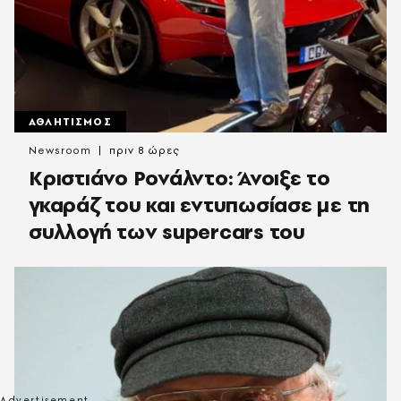
ΑΘΛΗΤΙΣΜΟΣ
Newsroom
πριν 8 ώρες
Κριστιάνο Ρονάλντο: Άνοιξε το
γκαράζ του και εντυπωσίασε με τη
συλλογή των supercars του