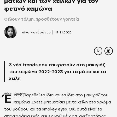
ματιών και των χειλιών για τον
φετινό χειμώνα
Θέλουν τόλμη, προσθέτουν γοητεία
|
Λίνα Μανδράκου
17.11.2022
3 νέα trends που επικρατούν στο μακιγιάζ
του χειμώνα 2022-2023 για τα μάτια και τα
χείλη
Έ
χετε βαρεθεί τα ίδια και τα ίδια στο μακιγιάζ του
χειμώνα; Έχετε μπουχτίσει με τα χείλη στο χρώμα
του μούρου και τα smokey eyes; ΟΚ, αυτά είναι τα
στανταράκια ενός χειμερινού μέικ απ, ανεξαρτήτως