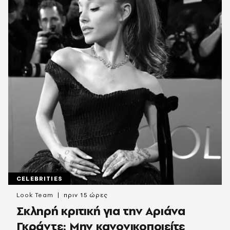
CELEBRITIES
Look Team
πριν 15 ώρες
Σκληρή κριτική για την Αριάνα
Γκράντε: Μην κανονικοποιείτε