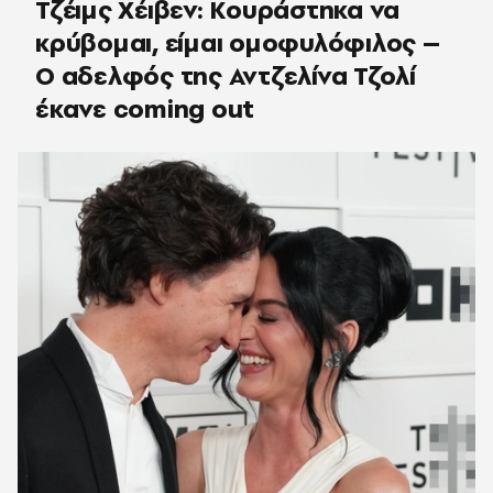
Τζέιμς Χέιβεν: Κουράστηκα να
κρύβομαι, είμαι ομοφυλόφιλος –
Ο αδελφός της Αντζελίνα Τζολί
έκανε coming out