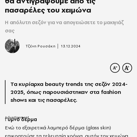
θα αντιγράψουμε από τις
πασαρέλες του χειμώνα
Η απόλυτη σεζόν για να απογειώσετε το μακιγιάζ
σας
|
Τζένη Ρουσάκη
13.12.2024
Τα κυρίαρχα beauty trends της σεζόν 2024-
2025, όπως παρουσιάστηκαν στα fashion
shows και τις πασαρέλες.
Γ
υμνό δέρμα
Ενώ το εξαιρετικά λαμπερό δέρμα (glass skin)
επικρατούσε τα τελευταία χρόνια, αυτόν τον χειμώνα