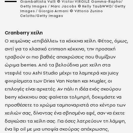
Giambattista Valli © Victor VIRGILE Gamma-Rapho/
Getty Images / Marc Jacobs © Kelly TaubWWD/ Getty
Images / Giorgio Armani © Vittorio Zunino
Celotto/Getty Images
Cranberry χείλη
Ο χειμώνας «επιβάλλει» τα κόκκινα χείλη. Φέτος, όμως,
αντί για το κλασικό crimson κόκκινο, την προσοχή
τραβούν οι πιο βαθιές αποχρώσεις που θυμίζουν
ώριμα berries. Από τα βελούδινα ματ χείλη στα
ντεφιλέ του Ashi Studio μέχρι τα λαμπερά και juicy
φινιρίσματα των Dries Van Noten και Mugler, οι
επιλογές είναι αρκετές. Αν πάλι η ιδέα ενός σκούρου
berry κόκκινου σας φαίνεται τολμηρή, δοκιμάστε να
προσθέσετε το χρώμα ταμποναριστά στο κέντρο των
χειλιών σας, δίνοντας ένα σβησμένο εφέ, σαν να έχετε
δαγκώσει τα χείλη σας. Για όσες λατρεύουν τη λάμψη,
ένα lip oil με μια υποψία σκούρας απόχρωσης,