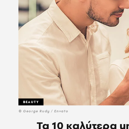
BEAUTY
© George Rudy / Envato
Τα 10 καλύτερα 