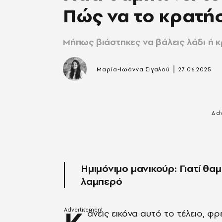
Πώς να το κρατή
Μήπως βιάστηκες να βάλεις λάδι ή κ
|
Μαρία-Ιωάννα Σιγαλού
27.06.2025
Ημιμόνιμο μανικούρ: Γιατί θα
λαμπερό
άνεις εικόνα αυτό το τέλειο, φ