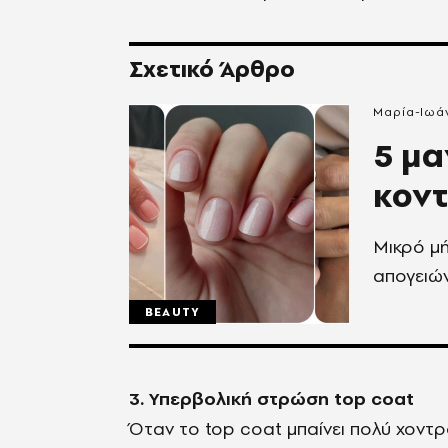
Σχετικό Άρθρο
Μαρία-Ιωάν
5 μα
κοντ
Μικρό μή
απογειών
BEAUTY
3. Υπερβολική στρώση top coat
Όταν το top coat μπαίνει πολύ χοντρ