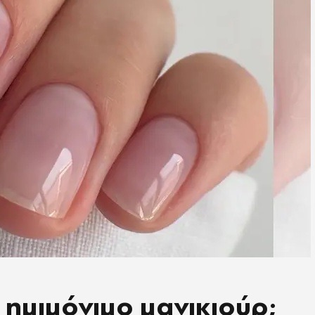
 ημιμόνιμο μανικιούρ;