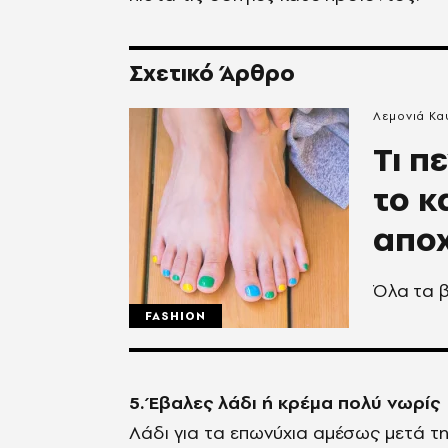
Σχετικό Άρθρο
Λεμονιά Κ
Τι π
το κ
αποχ
Όλα τα 
FASHION
5. Έβαλες λάδι ή κρέμα πολύ νωρίς
Λάδι για τα επωνύχια αμέσως μετά τ