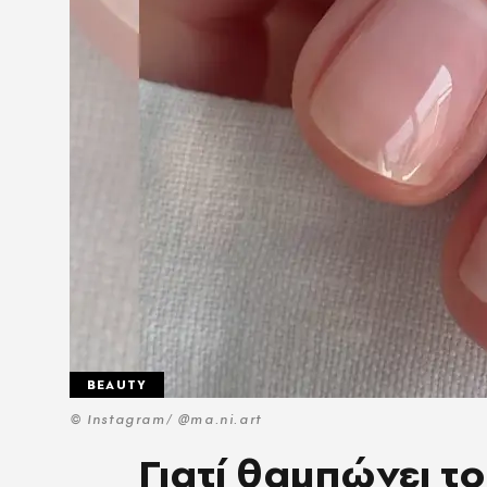
BEAUTY
© Instagram/ @ma.ni.art
Γιατί θαμπώνει το