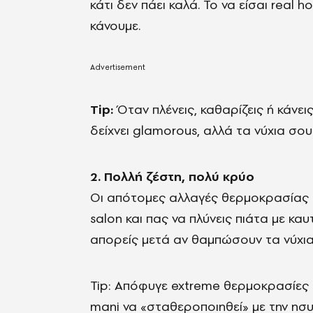
κάτι δεν πάει καλά. Το να είσαι real h
κάνουμε.
Τip:
Όταν πλένεις, καθαρίζεις ή κάνει
δείχνει glamorous, αλλά τα νύχια σου
2. Πολλή ζέστη, πολύ κρύο
Οι απότομες αλλαγές θερμοκρασίας κάν
salon και πας να πλύνεις πιάτα με κα
απορείς μετά αν θαμπώσουν τα νύχια
Tip: Απόφυγε extreme θερμοκρασίες 
mani να «σταθεροποιηθεί» με την ησυ