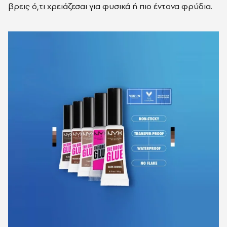
βρεις ό,τι χρειάζεσαι για φυσικά ή πιο έντονα φρύδια.