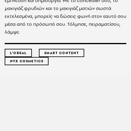
έμπνευση και δημιουργία. Με το concealer σου, το
μακιγιάζ φρυδιών και το μακιγιάζ ματιών σωστά
εκτελεσμένα, μπορείς να δώσεις φωνή στον εαυτό σου
μέσα από το πρόσωπό σου. Τόλμησε, πειραματίσου,
λάμψε.
L’OREAL
SMART CONTENT
NYX COSMETICS