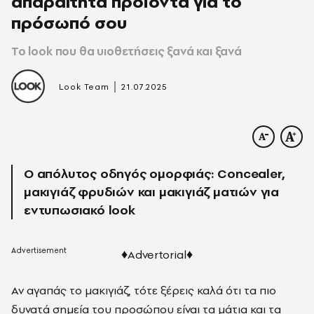
απαραίτητα προϊόντα για το
πρόσωπό σου
Το look που θα υιοθετήσεις ξανά και ξανά
|
Look Team
21.07.2025
Ο απόλυτος οδηγός ομορφιάς: Concealer,
μακιγιάζ φρυδιών και μακιγιάζ ματιών για
εντυπωσιακό look
♦
Advertorial♦
Αν αγαπάς το μακιγιάζ, τότε ξέρεις καλά ότι τα πιο
δυνατά σημεία του προσώπου είναι τα μάτια και τα