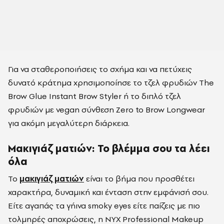
Για να σταθεροποιήσεις το σχήμα και να πετύχεις
δυνατό κράτημα χρησιμοποίησε το τζελ φρυδιών The
Brow Glue Instant Brow Styler ή το διπλό τζελ
φρυδιών με vegan σύνθεση Zero to Brow Longwear
για ακόμη μεγαλύτερη διάρκεια.
Μακιγιάζ ματιών: Το βλέμμα σου τα λέει
όλα
Το
μακιγιάζ ματιών
είναι το βήμα που προσθέτει
χαρακτήρα, δυναμική και ένταση στην εμφάνισή σου.
Είτε αγαπάς τα γήινα smoky eyes είτε παίζεις με πιο
τολμηρές αποχρώσεις, η NYX Professional Makeup