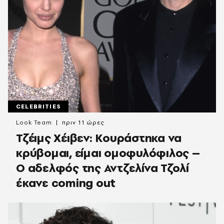
CELEBRITIES
Look Team
πριν 11 ώρες
Τζέιμς Χέιβεν: Κουράστηκα να
κρύβομαι, είμαι ομοφυλόφιλος –
Ο αδελφός της Αντζελίνα Τζολί
έκανε coming out