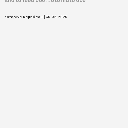
Aπό το feed σου ... στο πιάτο σου
|
Κατερίνα Καμπόσου
30.08.2025