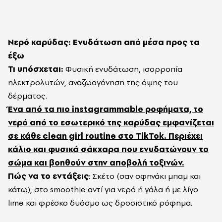
Νερό καρύδας: Ενυδάτωση από μέσα προς τα
έξω
Τι υπόσχεται:
Φυσική ενυδάτωση, ισορροπία
ηλεκτρολυτών, αναζωογόνηση της όψης του
δέρματος.
Ένα από τα πιο instagrammable ροφήματα, το
νερό από το εσωτερικό της καρύδας εμφανίζεται
σε κάθε clean girl routine στο TikTok. Περιέχει
κάλιο και φυσικά σάκχαρα που ενυδατώνουν το
σώμα και βοηθούν στην αποβολή τοξινών.
Πώς να το εντάξεις
: Σκέτο (σαν σφηνάκι μπαμ και
κάτω), στο smoothie αντί για νερό ή γάλα ή με λίγο
lime και φρέσκο δυόσμο ως δροσιστικό ρόφημα.