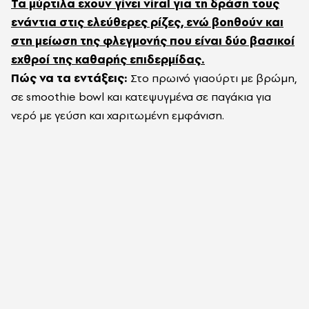
Τα μύρτιλα έχουν γίνει viral για τη δράση τους
ενάντια στις ελεύθερες ρίζες, ενώ βοηθούν και
στη μείωση της φλεγμονής που είναι δύο βασικοί
εχθροί της καθαρής επιδερμίδας.
Πώς να τα εντάξεις:
Στο πρωινό γιαούρτι με βρώμη,
σε smoothie bowl και κατεψυγμένα σε παγάκια για
νερό με γεύση και χαριτωμένη εμφάνιση.