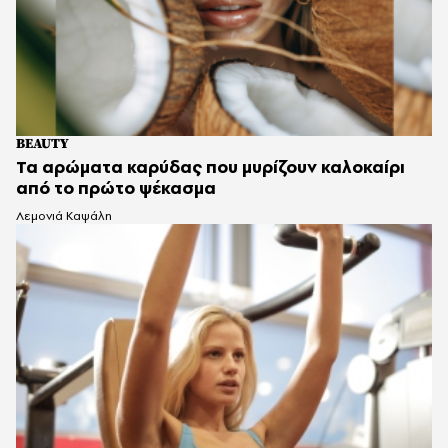
BEAUTY
Τα αρώματα καρύδας που μυρίζουν καλοκαίρι
από το πρώτο ψέκασμα
Λεμονιά Καψάλη