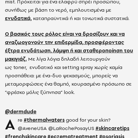
mist. Πρόκειται για ένα ελαφρύ σπρέι προσώπου,
συνήθως με βάση το νερό, εμπλουτισμένα με
ενυδατικά,
καταπραϋντικά ή και τονωτικά συστατικά.
Ο βασικός τους ρόλος είναι να δροσίζουν και να
αναζωογονούν την επιδερμίδα, προσφέροντας
έξτρα ενυδάτωση, λάμψη ή και σταθεροποίηση του
μακιγιάζ.
Mε λίγα λόγια δηλαδή λειτουργούν
ως
toner, ενυδατικό και setting spray χωρίς καμία
προσπάθεια:
με ένα-δυο ψεκασμούς, μπορείς να
μεταμορφώσεις ένα θαμπό, κουρασμένο πρόσωπο σε
“φρέσκο μόλις ξύπνησα” look.
@dermdude
A
re
#thermalwaters
good for your skin?
@AveneUSA @LaRochePosayUS
#skincaretips
#frenchskincare
#eczematreatment
#psoriasis