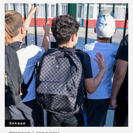
ΕΛΛΑΔΑ
Newsroom
πριν 6 ώρες