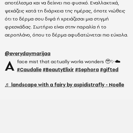
αποτέλεσμα και να δείχνει πιο φυσικό. Εναλλακτικά,
ψεκάζεις κατά τη διάρκεια της ημέρας, όποτε νιώθεις
ότι το δέρμα σου διψά ή χρειάζεσαι μια στιγμή
φρεσκάδας. Σωτήριο είναι στην παραλία ή το
αεροπλάνο, όπου το δέρμα αφυδατώνεται πιο εύκολα.
@everydaymarijaa
A
face mist that actually works wonders 🥹✨☁️
#Caudalie
#BeautyElixir
#Sephora
#gifted
♬ landscape with a fairy by aspidistrafly - Noelle