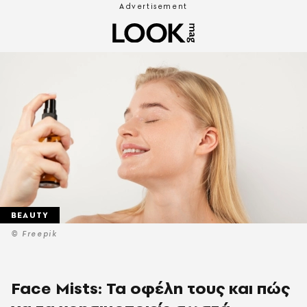
BEAUTY
© Freepik
Face Mists: Τα oφέλη τους και πώς