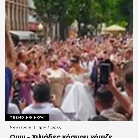
TRENDING NOW
Newsroom
πριν 7 ώρες
Ουψ - Χιλιάδες κόσμου νόμιζε