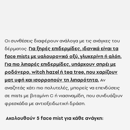
Οι συνθέσεις διαφέρουν ανάλογα με τις ανάγκες του
δέρματος.
Για ξηρές επιδερμίδες, ιδανικά είναι τα
face mists με υαλουρονικό οξύ, γλυκερίνη ή αλόη.
Για πιο λιπαρές επιδερμίδες, υπάρχουν σπρέι με
ροδόνερο, witch hazel ή tea tree, που χαρίζουν
ματ υφή και ισορροπούν τη λιπαρότητα.
Αν
αναζητάς κάτι πιο πολυτελές, μπορείς να επενδύσεις
σε mists με βιταμίνη C ή νιασιναμίδη, που συνδυάζουν
φρεσκάδα με αντιοξειδωτική δράση.
Ακολουθούν 5 face mist για κάθε ανάγκη: