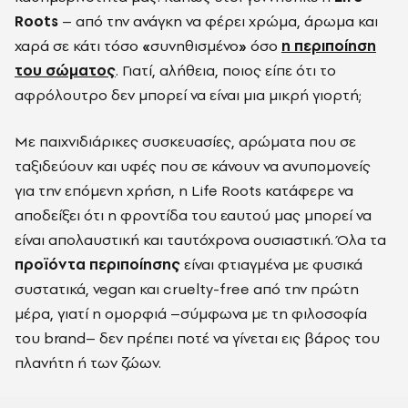
Roots
– από την ανάγκη να φέρει χρώμα, άρωμα και
χαρά σε κάτι τόσο
«
συνηθισμένο
»
όσο
η περιποίηση
του σώματος
. Γιατί, αλήθεια, ποιος είπε ότι το
αφρόλουτρο δεν μπορεί να είναι μια μικρή γιορτή;
Με παιχνιδιάρικες συσκευασίες, αρώματα που σε
ταξιδεύουν και υφές που σε κάνουν να ανυπομονείς
για την επόμενη χρήση, η Life Roots κατάφερε να
αποδείξει ότι η φροντίδα του εαυτού μας μπορεί να
είναι απολαυστική και ταυτόχρονα ουσιαστική. Όλα τα
προϊόντα περιποίησης
είναι φτιαγμένα με φυσικά
συστατικά, vegan και cruelty-free από την πρώτη
μέρα, γιατί η ομορφιά –σύμφωνα με τη φιλοσοφία
του brand– δεν πρέπει ποτέ να γίνεται εις βάρος του
πλανήτη ή των ζώων.