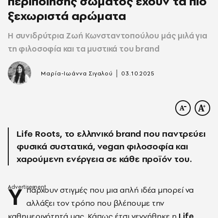
περιποίησης σώματος έχουν τα πιο
ξεχωριστά αρώματα
Η συνιδρύτρια Ζωή Κωνσταντοπούλου μάς μιλά για
τη φιλοσοφία και τα μυστικά του brand
|
Μαρία-Ιωάννα Σιγαλού
03.10.2025
Life Roots, το ελληνικό brand που παντρεύει
φυσικά συστατικά, vegan φιλοσοφία και
χαρούμενη ενέργεια σε κάθε προϊόν του.
Υ
πάρχουν στιγμές που μια απλή ιδέα μπορεί να
αλλάξει τον τρόπο που βλέπουμε την
καθημερινότητά μας. Κάπως έτσι γεννήθηκε η
Life