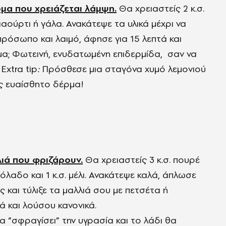
μα που χρειάζεται λάμψη.
Θα χρειαστείς 2 κ.σ.
. γιαούρτι ή γάλα. Ανακάτεψε τα υλικά μέχρι να
ρόσωπο και λαιμό, άφησε για 15 λεπτά και
μα; Φωτεινή, ενυδατωμένη επιδερμίδα, σαν να
Extra tip
:
Πρόσθεσε μια σταγόνα χυμό λεμονιού
ις ευαίσθητο δέρμα!
λιά που φριζάρουν.
Θα χρειαστείς 3 κ.σ. πουρέ
ιόλαδο και 1 κ.σ. μέλι. Ανακάτεψε καλά, άπλωσε
 και τύλιξε τα μαλλιά σου με πετσέτα ή
ά και λούσου κανονικά.
α “σφραγίσει” την υγρασία και το λάδι θα