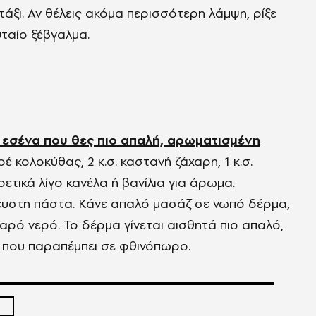
άξι. Αν θέλεις ακόμα περισσότερη λάμψη, ρίξε
ταίο ξέβγαλμα.
 εσένα που θες πιο απαλή, αρωματισμένη
υρέ κολοκύθας, 2 κ.σ. καστανή ζάχαρη, 1 κ.σ.
ετικά λίγο κανέλα ή βανίλια για άρωμα.
ρευστη πάστα. Κάνε απαλό μασάζ σε νωπό δέρμα,
χλιαρό νερό. Το δέρμα γίνεται αισθητά πιο απαλό,
α που παραπέμπει σε φθινόπωρο.
N