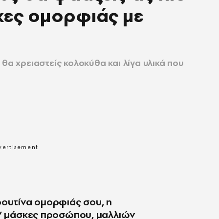
κες ομορφιάς με
θα χρειαστείς κολοκύθα και λίγα υλικά που
ρουτίνα ομορφιάς σου, η
IY μάσκες προσώπου, μαλλιών