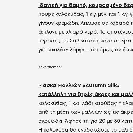
Ιδανική για θαμπό, κουρασμένο δέρ
πουρέ κολοκύθας, 1 κ.γ. μέλι και 1 κ.γ
γίνουν κρεμώδη. Άπλωσε σε καθαρό π
ξέπλυνε με χλιαρό νερό. Το αποτέλεσ
πέρασες το Σαββατοκύριακο σε spa. 
για επιπλέον λάμψη - όχι όμως αν έχε
Μάσκα Μαλλιών «Autumn Silk»
Κατάλληλη για ξηρές άκρες και μαλ
κολοκύθας, 1 κ.σ. λάδι καρύδας ή ελα
από τη μέση των μαλλιών ως τις άκρες
σκουφάκι. Άφησέ τη για 20 με 30 λεπτ
Η κολοκύθα θα ενυδατώσει, το μέλι θ