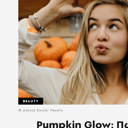
BEAUTY
© Alesia Kozik/ Pexels
Pumpkin Glow: Πώ