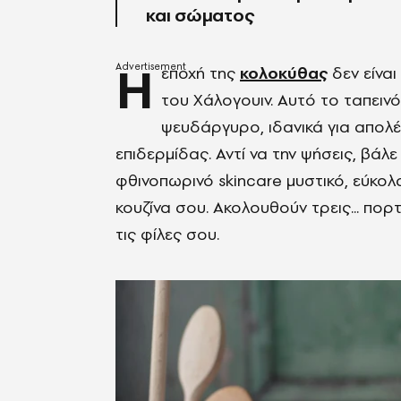
και σώματος
Η
εποχή της
κολοκύθας
δεν είναι
του Χάλογουιν. Αυτό το ταπεινό 
ψευδάργυρο, ιδανικά για απολ
επιδερμίδας. Αντί να την ψήσεις, βάλ
φθινοπωρινό skincare μυστικό, εύκολα 
κουζίνα σου. Ακολουθούν τρεις... πορ
τις φίλες σου.