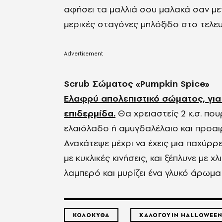
αφήσει τα μαλλιά σου μαλακά σαν μετ
μερικές σταγόνες μηλόξιδο στο τελευ
Scrub Σώματος «Pumpkin Spice»
Ελαφρύ απολεπιστικό σώματος, για
επιδερμίδα.
Θα χρειαστείς
2 κ.σ. πο
ελαιόλαδο ή αμυγδαλέλαιο και προαιρ
Ανακάτεψε μέχρι να έχεις μια παχύρ
με κυκλικές κινήσεις, και ξέπλυνε με 
λαμπερό και μυρίζει ένα γλυκό άρωμ
ΚΟΛΟΚΥΘΑ
ΧΑΛΟΓΟΥΙΝ HALLOWEE