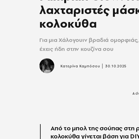
λαχταριστές μάσ
κολοκύθα
Για μια Χάλογουιν βραδιά ομορφιάς, 
έχεις ήδη στην κουζίνα σου
|
Κατερίνα Καμπόσου
30.10.2025
Aπό το μπολ της σούπας στη 
κολοκύθα γίνεται βάση για D