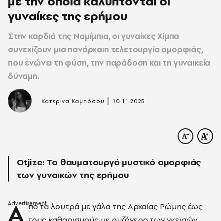
με την οποία καλύπτονται οι
γυναίκες της ερήμου
Στην καρδιά της Ναμίμπια, οι γυναίκες Χίμπα
συνεχίζουν μια πανάρχαιη τελετουργία ομορφιάς,
που ενώνει τη φύση, την παράδοση και τη γυναικεία
δύναμη.
|
Κατερίνα Καμπόσου
10.11.2025
Οtjize: Το θαυματουργό μυστικό ομορφιάς
των γυναικών της ερήμου
Α
πό τα λουτρά με γάλα της Αρχαίας Ρώμης έως
τους καθαρισμούς με ρυζόνερο των γκεϊσών,