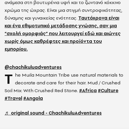
ανάμεσα στη βουτυρένια υφή και το ζωντανό κόκκινο
χρώμα της ώχρας. Είναι μια στιγμή
συντροφικότητας,
δύναμης και γυναικείας ενότητας.
Ταυτόχρονα είναι
και ένα εθιμοτυπικό
μετάδοσης γνώσης, σαν μια
“σχολή ομορφιάς” που λειτουργεί εδώ και αιώνες
χωρίς όμως καθρέφτες και προϊόντα του
εμπορίου.
@chachikuluadventures
T
he Muila Mountain Tribe use natural materials to
decorate and care for their hair. Mud / Crushed
Soil Mix: With Crushed Red Stone.
#Africa
#Culture
#Travel
#Angola
♬ original sound - ChachikuluAdventures