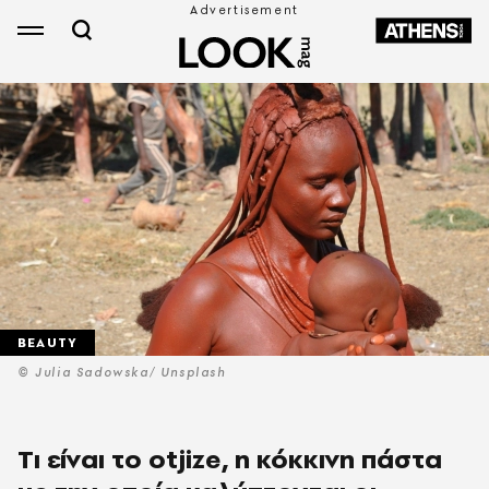
BEAUTY
© Julia Sadowska/ Unsplash
Tι είναι το otjize, η κόκκινη πάστα