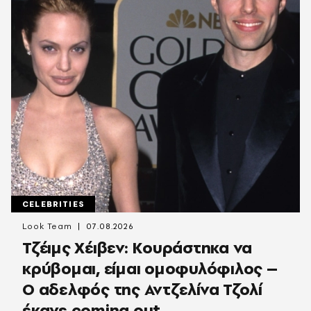
CELEBRITIES
Look Team
07.08.2026
Τζέιμς Χέιβεν: Κουράστηκα να
κρύβομαι, είμαι ομοφυλόφιλος –
Ο αδελφός της Αντζελίνα Τζολί
έκανε coming out