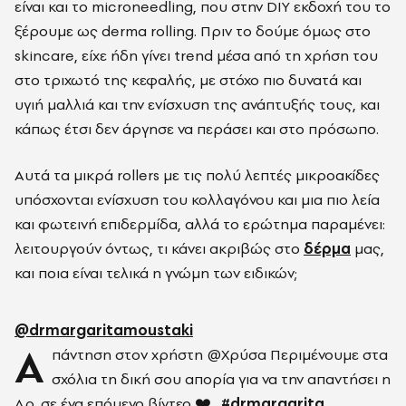
είναι και το microneedling, που στην DIY εκδοχή του το
ξέρουμε ως derma rolling. Πριν το δούμε όμως στο
skincare, είχε ήδη γίνει trend μέσα από τη χρήση του
στο τριχωτό της κεφαλής, με στόχο πιο δυνατά και
υγιή μαλλιά και την ενίσχυση της ανάπτυξής τους, και
κάπως έτσι δεν άργησε να περάσει και στο πρόσωπο.
Αυτά τα μικρά rollers με τις πολύ λεπτές μικροακίδες
υπόσχονται ενίσχυση του κολλαγόνου και μια πιο λεία
και φωτεινή επιδερμίδα, αλλά το ερώτημα παραμένει:
λειτουργούν όντως, τι κάνει ακριβώς στο
δέρμα
μας,
και ποια είναι τελικά η γνώμη των ειδικών;
@drmargaritamoustaki
Α
πάντηση στον χρήστη @Χρύσα Περιμένουμε στα
σχόλια τη δική σου απορία για να την απαντήσει η
Δρ. σε ένα επόμενο βίντεο ❤️ .
#drmargarita