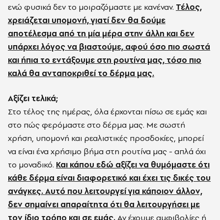
ενώ φυσικά δεν το μοιραζόμαστε με κανέναν.
Τέλος,
χρειάζεται υπομονή, γιατί δεν θα δούμε
αποτέλεσμα από τη μία μέρα στην άλλη και δεν
υπάρχει λόγος να βιαστούμε, αφού όσο πιο σωστά
και ήπια το εντάξουμε στη ρουτίνα μας, τόσο πιο
καλά θα ανταποκριθεί το δέρμα μας.
Αξίζει τελικά;
Στο τέλος της ημέρας, όλα έρχονται πίσω σε εμάς και
στο πώς φερόμαστε στο δέρμα μας. Με σωστή
χρήση, υπομονή και ρεαλιστικές προσδοκίες, μπορεί
να είναι ένα χρήσιμο βήμα στη ρουτίνα μας - απλά όχι
το μοναδικό.
Και κάπου εδώ αξίζει να θυμόμαστε ότι
κάθε δέρμα είναι διαφορετικό και έχει τις δικές του
ανάγκες. Αυτό που λειτουργεί για κάποιον άλλον,
δεν σημαίνει απαραίτητα ότι θα λειτουργήσει με
τον ίδιο τρόπο και σε εμάς.
Αν έχουμε αμφιβολίες ή