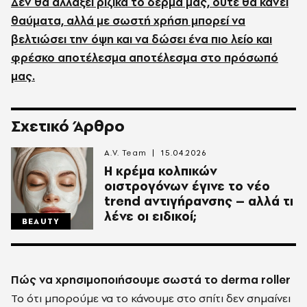
Δεν θα αλλάξει ριζικά το δέρμα μας, ούτε θα κάνει
θαύματα, αλλά με σωστή χρήση μπορεί να
βελτιώσει την όψη και να δώσει ένα πιο λείο και
φρέσκο αποτέλεσμα αποτέλεσμα στο πρόσωπό
μας.
Σχετικό Άρθρο
A.V. Team
15.04.2026
Η κρέμα κολπικών
οιστρογόνων έγινε το νέο
trend αντιγήρανσης – αλλά τι
λένε οι ειδικοί;
BEAUTY
Πώς να χρησιμοποιήσουμε σωστά το derma roller
Το ότι μπορούμε να το κάνουμε στο σπίτι δεν σημαίνει