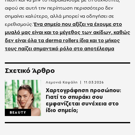
αφού σε αυτή την περίπτωση περισσότερο δεν
σημαίνει καλύτερο, αλλά μπορεί να οδηγήσει σε
ερεθισμούς.
Ένα σημείο που αξίζει να έχουμε στο
μυαλό μας είναι και το μέγεθος των ακίδων, καθώς
δεν είναι όλα τα derma rollers ίδια και το μήκος
τους παίζει σημαντικό ρόλο στο αποτέλεσμα
Σχετικό Άρθρο
Λεμονιά Καψάλη
11.03.2026
Χαρτογράφηση προσώπου:
Γιατί το σπυράκι σου
εμφανίζεται συνέχεια στο
ίδιο σημείο;
BEAUTY