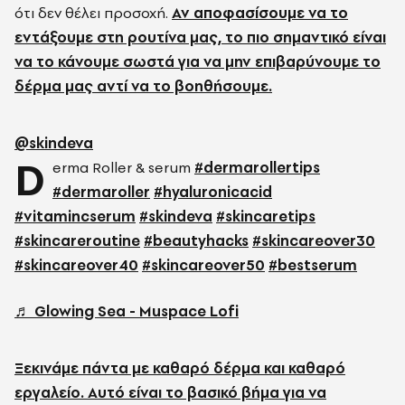
ότι δεν θέλει προσοχή.
Αν αποφασίσουμε να το
εντάξουμε στη ρουτίνα μας, το πιο σημαντικό είναι
να το κάνουμε σωστά για να μην επιβαρύνουμε το
δέρμα μας αντί να το βοηθήσουμε.
@skindeva
D
erma Roller & serum
#dermarollertips
#dermaroller
#hyaluronicacid
#vitamincserum
#skindeva
#skincaretips
#skincareroutine
#beautyhacks
#skincareover30
#skincareover40
#skincareover50
#bestserum
♬ Glowing Sea - Muspace Lofi
Ξεκινάμε πάντα με καθαρό δέρμα και καθαρό
εργαλείο. Αυτό είναι το βασικό βήμα για να