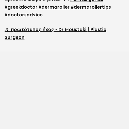
#greekdoctor
#dermaroller
#dermarollertips
#doctorsadvice
♬ πρωτότυπος ήχος - Dr Moustaki | Plastic
Surgeon