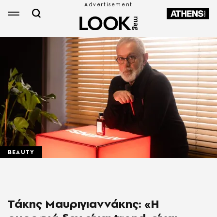
BEAUTY
Τάκης Μαυριγιαννάκης: «Η