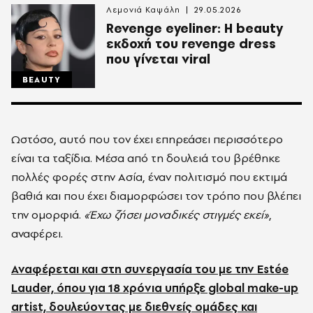
Λεμονιά Καψάλη
29.05.2026
Revenge eyeliner: Η beauty
εκδοχή του revenge dress
που γίνεται viral
BEAUTY
Ωστόσο, αυτό που τον έχει επηρεάσει περισσότερο
είναι τα ταξίδια. Μέσα από τη δουλειά του βρέθηκε
πολλές φορές στην Ασία, έναν πολιτισμό που εκτιμά
βαθιά και που έχει διαμορφώσει τον τρόπο που βλέπει
την ομορφιά.
«Έχω ζήσει μοναδικές στιγμές εκεί»
,
αναφέρει.
Αναφέρεται και στη συνεργασία του με την Estée
Lauder, όπου για 18 χρόνια υπήρξε global make-up
artist, δουλεύοντας με διεθνείς ομάδες και