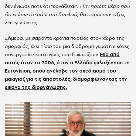
δεν ένιωσε ποτέ ότι “εργάζεται”.
«Την πρώτη μέρα που
θα νιώσω ότι πάω στη δουλειά, θα πάρω σύνταξη»
,
λέει γελώντας.
Σήμερα, με σαράντα χρόνια πορείας στον χώρο της
ομορφιάς, έχει πίσω του μια διαδρομή γεμάτη εικόνες,
συνεργασίες και στιγμές που ξεχωρίζουν.
Μία από
αυτές ήταν το 2006, όταν η Ελλάδα φιλοξένησε τη
Eurovision, όπου ανέλαβε τον σχεδιασμό του
μακιγιάζ για τις αποστολές, διαμορφώνοντας την
εικόνα της διοργάνωσης.