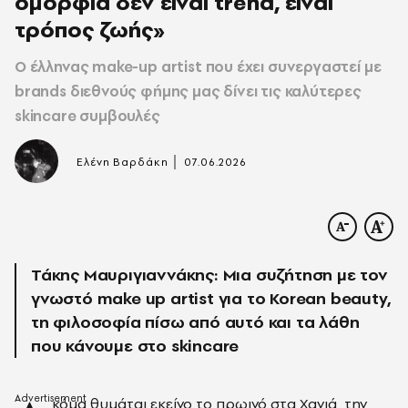
ομορφιά δεν είναι trend, είναι
τρόπος ζωής»
Ο έλληνας make-up artist που έχει συνεργαστεί με
brands διεθνούς φήμης μας δίνει τις καλύτερες
skincare συμβουλές
|
Ελένη Βαρδάκη
07.06.2026
Τάκης Μαυριγιαννάκης: Μια συζήτηση με τον
γνωστό make up artist για το Korean beauty,
τη φιλοσοφία πίσω από αυτό και τα λάθη
που κάνουμε στο skincare
κόμα θυμάται εκείνο το πρωινό στα Χανιά, την