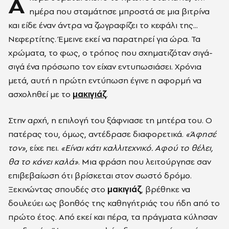
Α
ημέρα που σταμάτησε μπροστά σε μια βιτρίνα
και είδε έναν άντρα να ζωγραφίζει το κεφάλι της...
Νεφερτίτης. Έμεινε εκεί να παρατηρεί για ώρα. Τα
χρώματα, το φως, ο τρόπος που σχηματιζόταν σιγά-
σιγά ένα πρόσωπο τον είχαν εντυπωσιάσει. Χρόνια
μετά, αυτή η πρώτη εντύπωση έγινε η αφορμή να
ασχοληθεί με το
μακιγιάζ
.
Στην αρχή, η επιλογή του ξάφνιασε τη μητέρα του. Ο
πατέρας του, όμως, αντέδρασε διαφορετικά.
«Άφησέ
τον»
, είχε πει.
«Είναι κάτι καλλιτεχνικό. Αφού το θέλει,
θα το κάνει καλά»
. Μια φράση που λειτούργησε σαν
επιβεβαίωση ότι βρίσκεται στον σωστό δρόμο.
Ξεκινώντας σπουδές στο
μακιγιάζ
, βρέθηκε να
δουλεύει ως βοηθός της καθηγήτριάς του ήδη από το
πρώτο έτος. Από εκεί και πέρα, τα πράγματα κύλησαν