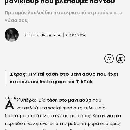
μανικιούρ που βλέπουμε παντού
Προτιμάς λουλούδια ή αστέρια από στρασάκια στα
νύχια σου;
|
Κατερίνα Καμπόσου
09.06.2026
Στρας: Η viral τάση στο μανικιούρ που έχει
κατακλύσει Instagram και TikTok
Α
ν υπάρχει μία τάση στο
μανικιούρ
που
κατακλύζει τα social media το τελευταίο
διάστημα, αυτή είναι τα νύχια με στρας. Και αν για μια
περίοδο είχαν φύγει από την μόδα, σήμερα οι μικρές