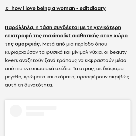
♬ how i love being a woman - editdiaary
Παράλληλα, η τάση συνδέεται με τη γενικότερη
επιστροφή της maximalist αισθητικής στον χώρο
της ομορφιάς.
Μετά από μια περίοδο όπου
κυριαρχούσαν τα φυσικά και μίνιμαλ νύχια, οι beauty
lovers αναζητούν ξανά τρόπους να εκφραστούν μέσα
από πιο εντυπωσιακά σχέδια. Τα στρας, σε διάφορα
μεγέθη, χρώματα και σχήματα, προσφέρουν ακριβώς
αυτή τη δυνατότητα.