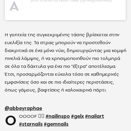
A
post shared by Aistė Haas (@heygreatnails)
Η γοητεία της συγκεκριμένης τάσης βρίσκεται στην
ευελιξία της. Τα στρας μπορούν να προστεθούν
διακριτικά σε ένα μόνο νύχι, δημιουργώντας μια κομψή
πινελιά λάμψης, ή να χρησιμοποιηθούν πιο τολμηρά
σε όλα τα δάχτυλα για ένα πιο "έξτρα" αποτέλεσμα.
Έτσι, προσαρμόζονται εύκολα τόσο σε καθημερινές
εμφανίσεις όσο και σε πιο ιδιαίτερες περιστάσεις,
όπως γάμους, βαφτίσεις ή καλοκαιρινά πάρτι.
@abbeyraphae
O
OOOOF 😮‍💨
#nailinspo
#gelx
#nailart
#starnails
#gemnails