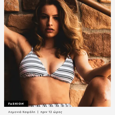
FASHION
Λεμονιά Καψάλη
πριν 12 ώρες