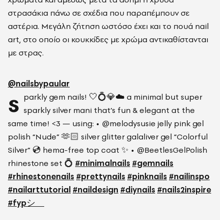
στρασάκια πάνω σε σχέδια που παραπέμπουν σε
αστέρια. Μεγάλη ζήτηση ωστόσο έχει και το πουά nail
art, στο οποίο οι κουκκίδες με χρώμα αντικαθίστανται
με στρας.
@nailsbypaular
s
parkly gem nails! 🤍💍💎☁️ a minimal but super
sparkly silver mani that’s fun & elegant at the
same time! <3 — using: • @melodysusie jelly pink gel
polish “Nude” 🫶🏻 silver glitter galaliver gel “Colorful
Silver” 💿 hema-free top coat ✨ • @BeetlesGelPolish
rhinestone set 💍
#minimalnails
#gemnails
#rhinestonenails
#prettynails
#pinknails
#nailinspo
#nailarttutorial
#naildesign
#diynails
#nails2inspire
#fypシ゚