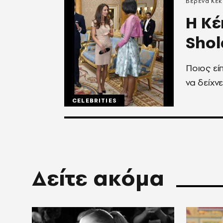
Βερένα Κεκ
Η Κέ
Sho
Ποιος είπ
να δείχνε
CELEBRITIES
Δείτε ακόμα