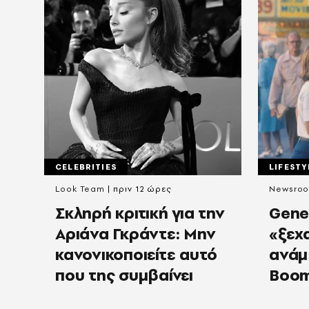
CELEBRITIES
LIFESTY
Look Team
πριν 12 ώρες
Newsro
Σκληρή κριτική για την
Gene
Αριάνα Γκράντε: Μην
«ξεχ
κανονικοποιείτε αυτό
ανάμ
που της συμβαίνει
Boom