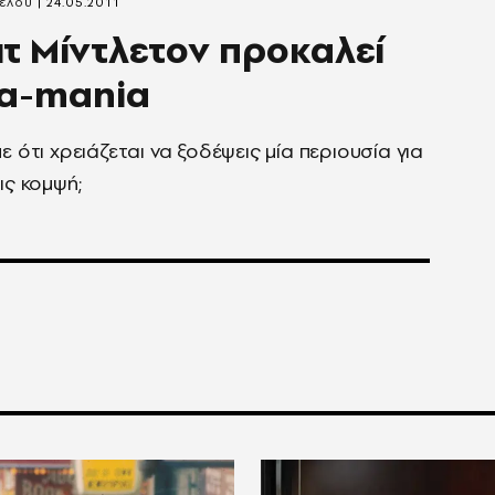
έλου
24.05.2011
ιτ Μίντλετον προκαλεί
la-mania
ε ότι χρειάζεται να ξοδέψεις μία περιουσία για
ις κομψή;