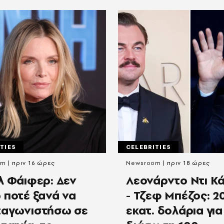
TIES
CELEBRITIES
om
πριν 16 ώρες
Newsroom
πριν 18 ώρες
λ Φάιφερ: Δεν
Λεονάρντο Ντι Κ
 ποτέ ξανά να
- Τζεφ Μπέζος: 2
αγωνιστήσω σε
εκατ. δολάρια για