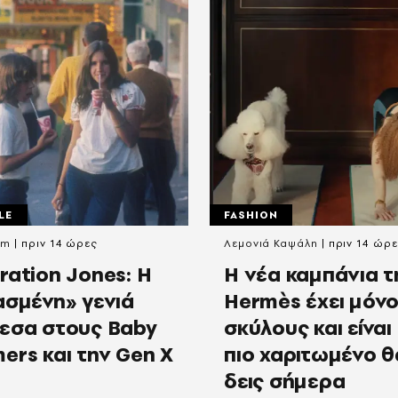
LE
FASHION
om
πριν 14 ώρες
Λεμονιά Καψάλη
πριν 14 ώρ
ration Jones: Η
Η νέα καμπάνια τ
ασμένη» γενιά
Hermès έχει μόν
εσα στους Baby
σκύλους και είναι 
ers και την Gen X
πιο χαριτωμένο θ
δεις σήμερα