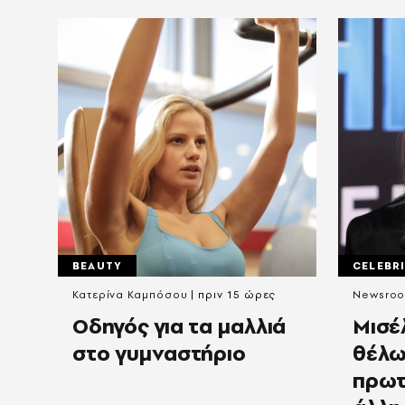
BEAUTY
CELEBRI
Κατερίνα Καμπόσου
πριν 15 ώρες
Newsro
Οδηγός για τα μαλλιά
Μισέ
στο γυμναστήριο
θέλω
πρωτ