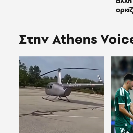
άλλη 
ορκί
Στην Athens Voic