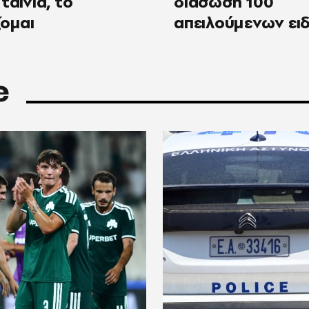
ταινία, το
διάσωση 100
ζομαι
απειλούμενων ει
e