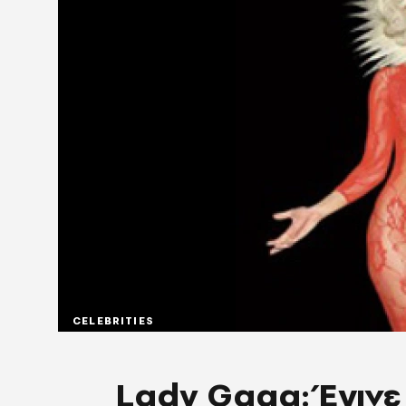
CELEBRITIES
Lady Gaga: Έγιν