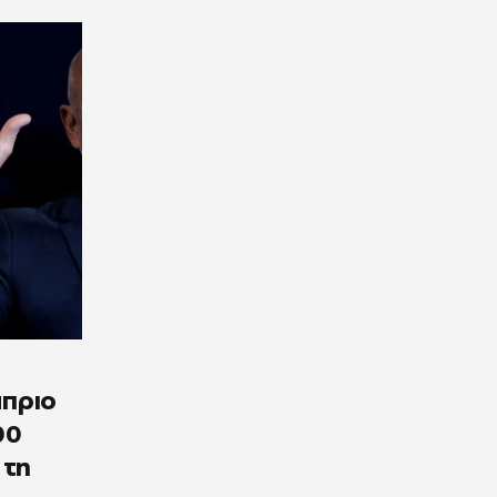
άπριο
00
 τη