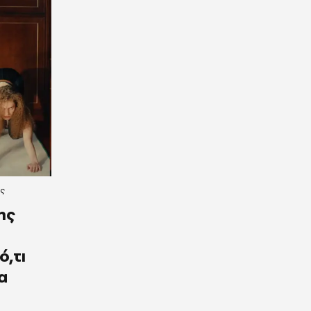
ες
ης
ο
ό,τι
α