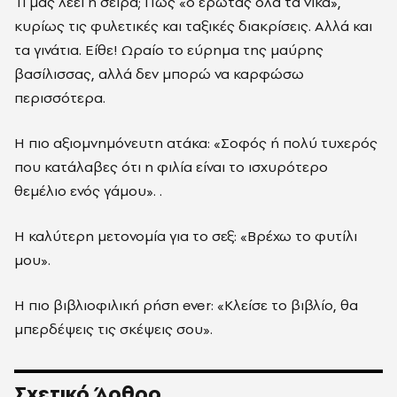
Τι μας λέει η σειρά; Πως «ο έρωτας όλα τα νικά»,
κυρίως τις φυλετικές και ταξικές διακρίσεις. Αλλά και
τα γινάτια. Είθε! Ωραίο το εύρημα της μαύρης
βασίλισσας, αλλά δεν μπορώ να καρφώσω
περισσότερα.
Η πιο αξιομνημόνευτη ατάκα: «Σοφός ή πολύ τυχερός
που κατάλαβες ότι η φιλία είναι το ισχυρότερο
θεμέλιο ενός γάμου». .
Η καλύτερη μετονομία για το σεξ: «Βρέχω το φυτίλι
μου».
Η πιο βιβλιοφιλική ρήση ever: «Κλείσε το βιβλίο, θα
μπερδέψεις τις σκέψεις σου».
Σχετικό Άρθρο