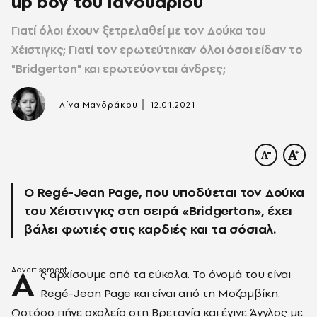
up boy του Ιανουαρίου
Γιατί όλοι έχουν ξετρελαθεί με τον Δούκα του
Χέιστιγκς; Γιατί τον ερωτεύτηκαν όλοι όσοι είδαν το
"Bridgerton" και ερωτεύονται άνδρες;
|
Λίνα Μανδράκου
12.01.2021
Ο Regé-Jean Page, που υποδύεται τον Δούκα
του Χέιστινγκς στη σειρά «Bridgerton», έχει
βάλει φωτιές στις καρδιές και τα σόσιαλ.
Α
ς αρχίσουμε από τα εύκολα. Το όνομά του είναι
Regé-Jean Page και είναι από τη Μοζαμβίκη.
Ωστόσο πήγε σχολείο στη Βρετανία και έγινε Άγγλος με