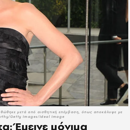
ρθώθηκε μετά από αισθητική επέμβαση, όπως αποκάλυψε με
rthy/Getty Images/Ideal Image
α: Έμεινε μόνιμα