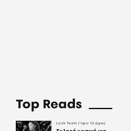
Top Reads
Look Team
πριν 12 ώρες