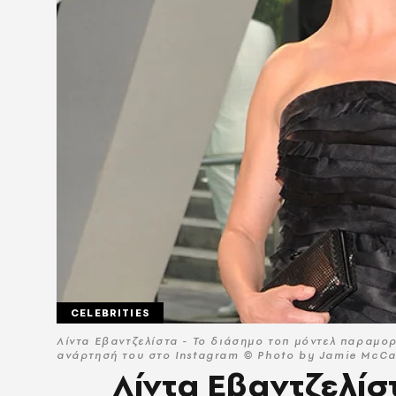
CELEBRITIES
Λίντα Εβαντζελίστα - Το διάσημο τοπ μόντελ παραμο
ανάρτησή του στο Instagram © Photo by Jamie McCa
Λίντα Εβαντζελίστ