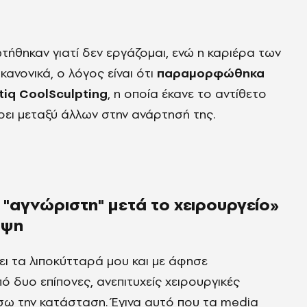
ήθηκαν γιατί δεν εργάζομαι, ενώ η καριέρα των
κανονικά, ο λόγος είναι ότι
παραμορφώθηκα
tiq CoolSculpting
, η οποία έκανε το αντίθετο
ρει μεταξύ άλλων στην ανάρτησή της.
α "αγνώριστη" μετά το χειρουργείο»
ιψη
σει τα λιποκύτταρά μου και με άφησε
 δυο επίπονες, ανεπιτυχείς χειρουργικές
σω την κατάσταση. Έγινα αυτό που τα media