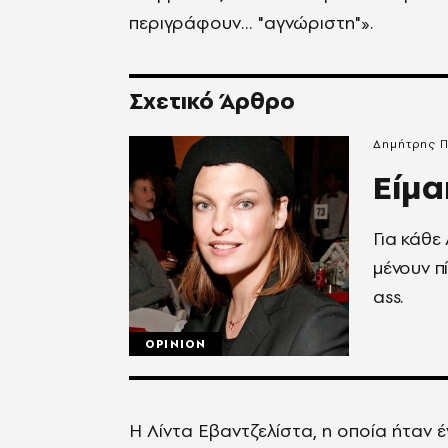
περιγράφουν… "αγνώριστη"».
Σχετικό Άρθρο
Δημήτρης 
Είμα
Για κάθε 
μένουν π
ass.
OPINION
Η Λίντα Εβαντζελίστα, η οποία ήταν 