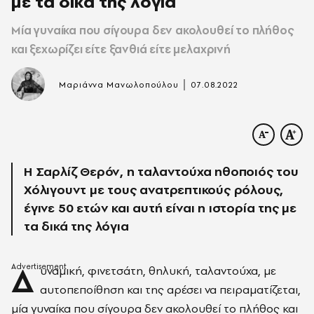
με τα δικά της λόγια
Μία γυναίκα που σίγουρα δεν ακολουθεί το πλήθος
και ξεχωρίζει είτε ξανθιά είτε μελαχρινή
|
Μαριάννα Μανωλοπούλου
07.08.2022
H Σαρλίζ Θερόν, η ταλαντούχα ηθοποιός του
Χόλιγουντ με τους ανατρεπτικούς ρόλους,
έγινε 50 ετών και αυτή είναι η ιστορία της με
τα δικά της λόγια
Δ
υναμική, φινετσάτη, θηλυκή, ταλαντούχα, με
αυτοπεποίθηση και της αρέσει να πειραματίζεται,
μία γυναίκα που σίγουρα δεν ακολουθεί το πλήθος και