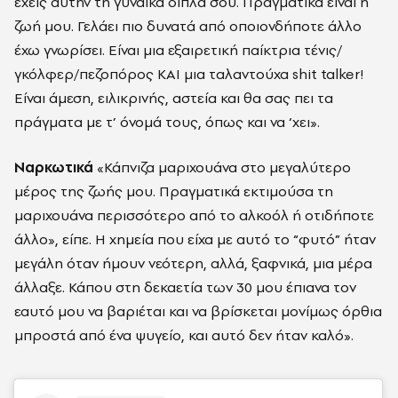
έχεις αυτήν τη γυναίκα δίπλα σου. Πραγματικά είναι η
ζωή μου. Γελάει πιο δυνατά από οποιονδήποτε άλλο
έχω γνωρίσει. Είναι μια εξαιρετική παίκτρια τένις/
γκόλφερ/πεζοπόρος ΚΑΙ μια ταλαντούχα shit talker!
Είναι άμεση, ειλικρινής, αστεία και θα σας πει τα
πράγματα με τ’ όνομά τους, όπως και να ‘χει».
Ναρκωτικά
«Κάπνιζα μαριχουάνα στο μεγαλύτερο
μέρος της ζωής μου. Πραγματικά εκτιμούσα τη
μαριχουάνα περισσότερο από το αλκοόλ ή οτιδήποτε
άλλο», είπε. Η χημεία που είχα με αυτό το “φυτό” ήταν
μεγάλη όταν ήμουν νεότερη, αλλά, ξαφνικά, μια μέρα
άλλαξε. Κάπου στη δεκαετία των 30 μου έπιανα τον
εαυτό μου να βαριέται και να βρίσκεται μονίμως όρθια
μπροστά από ένα ψυγείο, και αυτό δεν ήταν καλό».