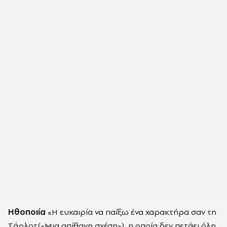
Ηθοποιία
«Η ευκαιρία να παίξω ένα χαρακτήρα σαν τη
Σάρλοτ(«Μια απίθανη σχέση»), η οποία δεν πετάει όλη