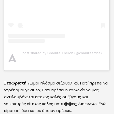
A
post shared by Charlize Theron (@charlizeafrica)
Ξεχωριστή
«Είμαι πλάσμα σεξουαλικό. Γιατί πρέπει να
ντρέπομαι γι’ αυτό; Γιατί πρέπει η κοινωνία να μας
αντιλαμβάνεται είτε ως καλές συζύγους και
νοικοκυρές είτε ως καλές πουτ@@ες; Διαφωνώ. Εγώ
είμαι απ’ όλα και σε όποιον αρέσει».