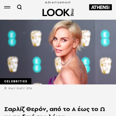
CELEBRITIES
© Neil Hall/ EPA
Σαρλίζ Θερόν, από το Α έως το Ω