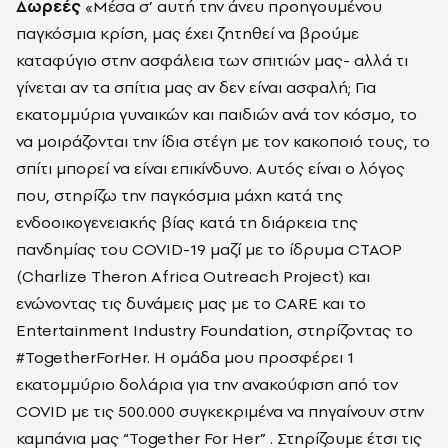
Δωρεές
«Μέσα σ’ αυτή την άνευ προηγουμένου
παγκόσμια κρίση, μας έχει ζητηθεί να βρούμε
καταφύγιο στην ασφάλεια των σπιτιών μας- αλλά τι
γίνεται αν τα σπίτια μας αν δεν είναι ασφαλή; Για
εκατομμύρια γυναικών και παιδιών ανά τον κόσμο, το
να μοιράζονται την ίδια στέγη με τον κακοποιό τους, το
σπίτι μπορεί να είναι επικίνδυνο. Αυτός είναι ο λόγος
που, στηρίζω την παγκόσμια μάχη κατά της
ενδοοικογενειακής βίας κατά τη διάρκεια της
πανδημίας του COVID-19 μαζί με το ίδρυμα CTAOP
(Charlize Theron Africa Outreach Project) και
ενώνοντας τις δυνάμεις μας με το CARE και το
Entertainment Industry Foundation, στηρίζοντας το
#TogetherForHer. Η ομάδα μου προσφέρει 1
εκατομμύριο δολάρια για την ανακούφιση από τον
COVID με τις 500.000 συγκεκριμένα να πηγαίνουν στην
καμπάνια μας “Together For Her” . Στηρίζουμε έτσι τις