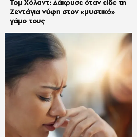
Τομ Χόλαντ: Δάκρυσε όταν είδε τη
Ζεντάγια νύφη στον «μυστικό»
γάμο τους