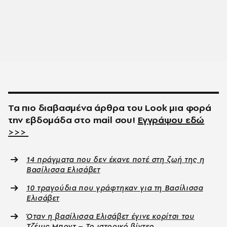
Τα πιο διαβασμένα άρθρα του
Look
μια φορά
την εβδομάδα στο
mail
σου!
Εγγράψου εδώ
>>>
14 πράγματα που δεν έκανε ποτέ στη ζωή της η
Βασίλισσα Ελισάβετ
10 τραγούδια που γράφτηκαν για τη Βασίλισσα
Ελισάβετ
Όταν η βασίλισσα Ελισάβετ έγινε κορίτσι του
Τζέιμς Μποντ – Το ιστορικό βίντεο