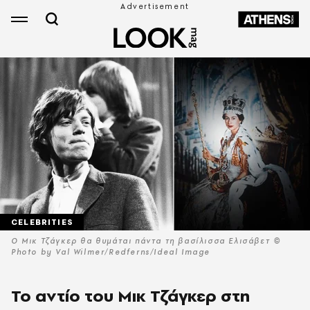
CELEBRITIES
Ο Μικ Τζάγκερ θα θυμάται πάντα τη βασίλισσα Ελισάβετ ©
Photo by Val Wilmer/Redferns/Ideal Image
Το αντίο του Μικ Τζάγκερ στη