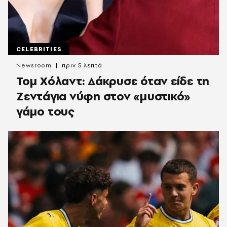
CELEBRITIES
Newsroom
πριν 5 λεπτά
Τομ Χόλαντ: Δάκρυσε όταν είδε τη
Ζεντάγια νύφη στον «μυστικό»
γάμο τους