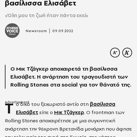
βασίλισσα Ελισάβετ
«Όλη μου τη ζωή ήταν πάντα εκεί»
|
Newsroom
09.09.2022
Ο Μικ Τζάγκερ αποχαιρετά τη βασίλισσα
Ελισάβετ. Η ανάρτηση του τραγουδιστή των
Rolling Stones στα social για τον θάνατό της.
Τ
ο δικό του ξεχωριστό αντίο στη
βασίλισσα
Ελισάβετ
είπε ο
Μικ Τζάγκερ
. Ο frontman των
Rolling Stones αποχαιρέτησε με μια συγκινητική
ανάρτηση την 96χρονη Βρετανίδα μονάρχη που άφησε
την τελευταία της πνοή στη Σκωτία, στο κάστρο