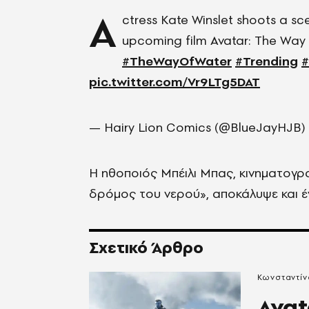
A
ctress Kate Winslet shoots a sc
upcoming film Avatar: The Way
#TheWayOfWater
#Trending
#
pic.twitter.com/Vr9LTg5DAT
— Hairy Lion Comics (@BlueJayHJB)
Η ηθοποιός Μπέιλι Μπας, κινηματογρα
δρόμος του νερού», αποκάλυψε και έ
Σχετικό Άρθρο
Κωνσταντί
Avat