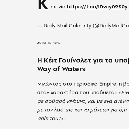
K
movie
https://t.co/IDwiy09S0y
— Daily Mail Celebrity (@DailyMailC
Η Κέιτ Γουίνσλετ για τα υπ
Way of Water»
Μιλώντας στο περιοδικό Empire, η 
στον χαρακτήρα που υποδύεται: «
Είν
σε σοβαρό κίνδυνο, και με ένα αγέν
με τον λαό της και να μάχεται για ό,τι 
σπίτι τους
».