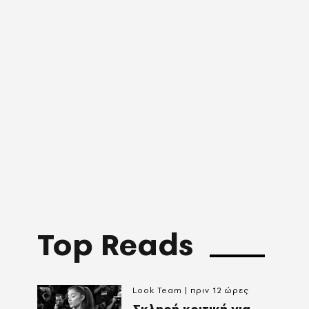
Top Reads
Look Team
πριν 12 ώρες