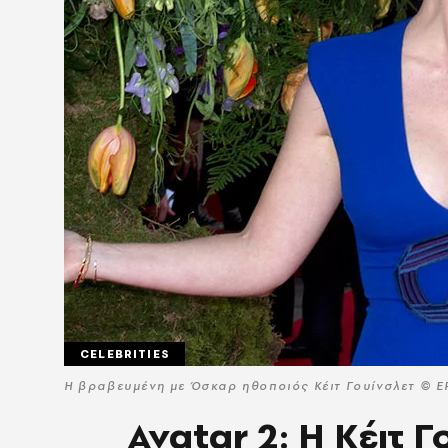
CELEBRITIES
Η βραβευμένη με Όσκαρ ηθοποιός Κέιτ Γουίνσλετ ©
Avatar 2: Η Κέιτ 