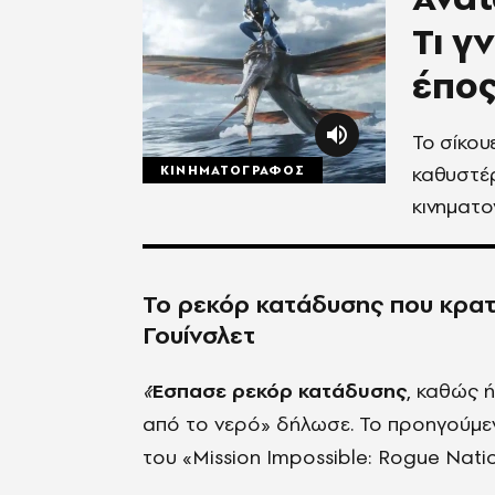
Τι γ
έπο
To σίκου
καθυστέ
ΚΙΝΗΜΑΤΟΓΡΑΦΟΣ
κινηματ
Το ρεκόρ κατάδυσης που κρατ
Γουίνσλετ
«
Έσπασε ρεκόρ κατάδυσης
, καθώς 
από το νερό» δήλωσε. Το προηγούμε
του «Mission Impossible: Rogue Natio