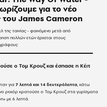
νωρίζουμε για το νέο
ς του James Cameron
ελ της ταινίας - φαινόμενο μετά από
ρηση πολλών ετών έρχεται στους
ογράφους
ούσε ο Τομ Κρουζ και έσπασε η Κέιτ
ήταν για
7 λεπτά και 14 δευτερόλεπτα
, κάτω
νο ρεκόρ κρατούσε ο Τομ Κρουζ στα γυρίσματα
n» με 6 λεπτά.