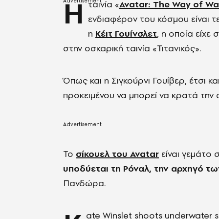
Η
ταινία «
Avatar: The Way of Wa
ενδιαφέρον του κόσμου είναι τε
η
Κέιτ Γουίνσλετ
, η οποία είχε
στην οσκαρική ταινία «Τιτανικός».
Όπως και η Σιγκούρνι Γουίβερ, έτσι κα
προκειμένου να μπορεί να κρατά την 
Το
σίκουελ του Avatar
είναι γεμάτο σ
υποδύεται τη Ρόναλ, την αρχηγό τω
Πανδώρα.
ate Winslet shoots underwater s