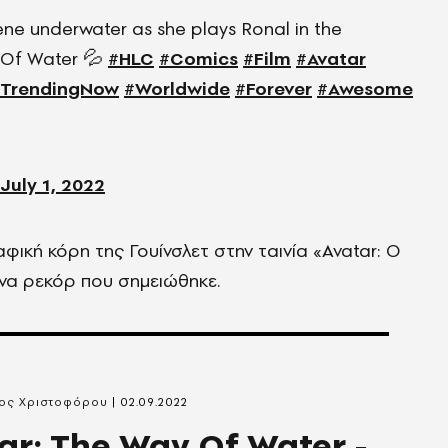
ene underwater as she plays Ronal in the
 Of Water 💦
#HLC
#Comics
#Film
#Avatar
TrendingNow
#Worldwide
#Forever
#Awesome
July 1, 2022
φική κόρη της Γουίνσλετ στην ταινία «Avatar: Ο
να ρεκόρ που σημειώθηκε.
νος Χριστοφόρου
02.09.2022
ar: The Way Of Water -