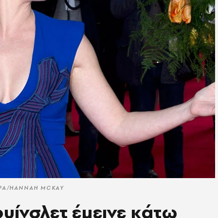
 EPA/HANNAH MCKAY
Γουίνσλετ έμεινε κάτω