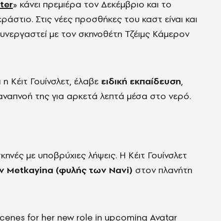
ter
» κάνει πρεμιέρα τον Δεκέμβριο και το
ράστιο. Στις νέες προσθήκες του καστ είναι και
 συνεργαστεί με τον σκηνοθέτη Τζέιμς Κάμερον
ι η Κέιτ Γουίνσλετ, έλαβε
ειδική εκπαίδευση
,
αναπνοή της για αρκετά λεπτά μέσα στο νερό.
κηνές με υποβρύχιες λήψεις. Η Κέιτ Γουίνσλετ
ν Metkayina (φυλής των Navi)
στον πλανήτη
cenes for her new role in upcoming Avatar