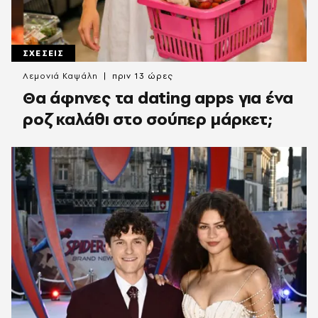
ΣΧΕΣΕΙΣ
Λεμονιά Καψάλη
πριν 13 ώρες
Θα άφηνες τα dating apps για ένα
ροζ καλάθι στο σούπερ μάρκετ;