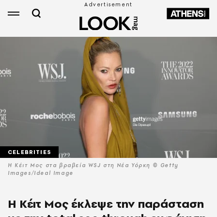
CELEBRITIES
H Κέιτ Μος στα βραβεία WSJ στη Νέα Υόρκη © Getty
Images/Ideal Image
Η Kέιτ Μος έκλεψε την παράσταση