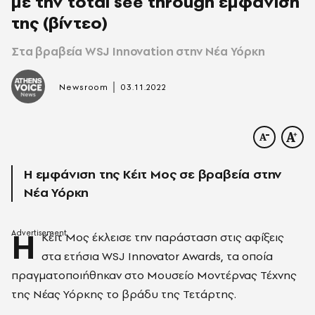
με την total see through εμφάνιση
της (βίντεο)
Στα βραβεία WSJ Innovation στην Νέα Υόρκη
|
Newsroom
03.11.2022
Η εμφάνιση της Κέιτ Μος σε βραβεία στην
Νέα Υόρκη
Η
Κέιτ Μος έκλεισε την παράσταση στις αφίξεις
στα ετήσια WSJ Innovator Awards, τα οποία
πραγματοποιήθηκαν στο Μουσείο Μοντέρνας Τέχνης
της Νέας Υόρκης το βράδυ της Τετάρτης.