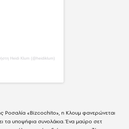
ήστη Heidi Klum (@heidiklum)
ς Ροσαλία «Bizcochito», η Kλουμ φανερώνεται
ει τα υποψήφια συνολάκια. Ένα μαύρο σετ