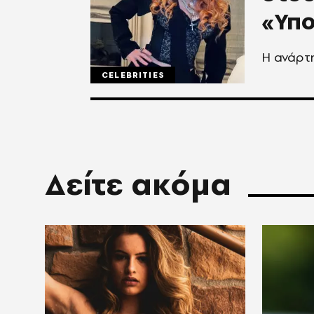
«Υπο
Η ανάρτη
CELEBRITIES
Δείτε ακόμα