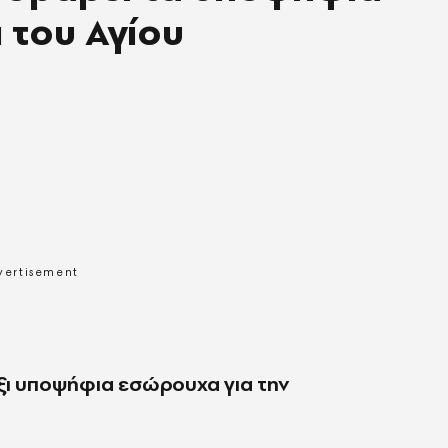
 του Αγίου
έξι υποψήφια εσώρουχα για την