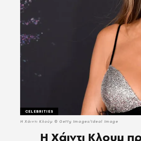
CELEBRITIES
Η Χάιντι Κλούμ © Getty Images/Ideal Image
H Xάιντι Κλουμ 