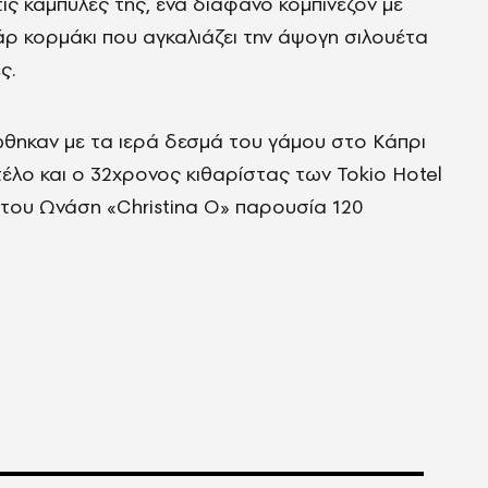
ς καμπύλες της, ένα διάφανο κομπινεζόν με
άρ κορμάκι που αγκαλιάζει την άψογη σιλουέτα
ς.
νώθηκαν με τα ιερά δεσμά του γάμου στο Κάπρι
τέλο και ο 32χρονος κιθαρίστας των Tokio Hotel
του Ωνάση «Christina O» παρουσία 120