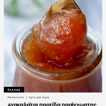
ΕΛΛΑΔΑ
Newsroom
πριν μία ώρα
Ανακαλείται παρτίδα πασίγνωστης