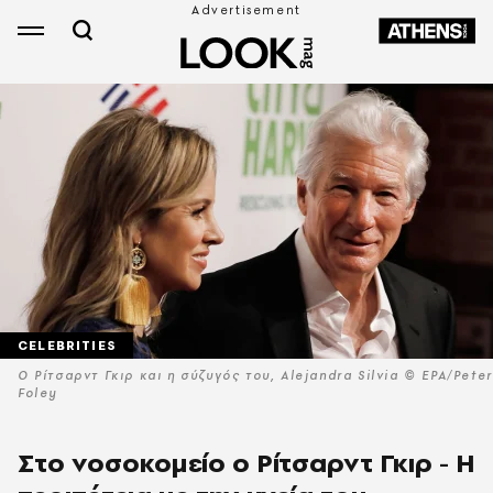
CELEBRITIES
Ο Ρίτσαρντ Γκιρ και η σύζυγός του, Alejandra Silvia © EPA/Peter
Foley
Στο νοσοκομείο ο Ρίτσαρντ Γκιρ - Η