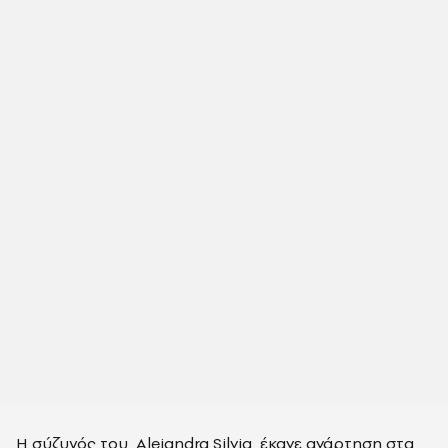
Η σύζυγός του, Alejandra Silvia, έκανε ανάρτηση στα