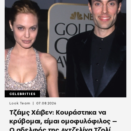
CELEBRITIES
Look Team
07.08.2026
Τζέιμς Χέιβεν: Κουράστηκα να
κρύβομαι, είμαι ομοφυλόφιλος –
Ο αδελφός της Αντζελίνα Τζολί