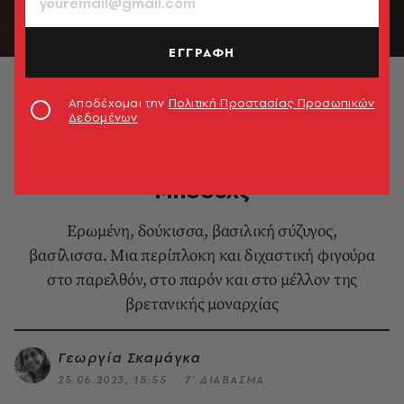
ΕΓΓΡΑΦΗ
© PA Images via Getty Images
Αποδέχομαι την
Πολιτική Προστασίας Προσωπικών
Δεδομένων
CELEBRITIES
H αλεξίσφαιρη Καμίλα Πάρκερ
Μπόουλς
Ερωμένη, δούκισσα, βασιλική σύζυγος,
βασίλισσα. Μια περίπλοκη και διχαστική φιγούρα
στο παρελθόν, στο παρόν και στο μέλλον της
βρετανικής μοναρχίας
Γεωργία Σκαμάγκα
25.06.2023, 15:55
7’ ΔΙΑΒΑΣΜΑ