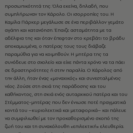
προσωπικότητά της. Όλα εκείνα, δηλαδή, που
συμπλήρωναν τον Κάρολο. Οι ισορροπίες του. Η
Καμίλα Πάρκερ
μεγάλωσε σε ένα περιβάλλον γεμάτο
αγάπη και κατανόηση. Έπαιζε ασταμάτητα με τα
αδέλφια της και όταν έπεφταν στο κρεβάτι το βράδυ
αποκαμωμένα, ο πατέρας τους τους διάβαζε
παραμύθια για να κοιμηθούν. Η μητέρα της τα
συνόδευε στο σχολείο και είχε πάντα χρόνο να τα πάει
σε δραστηριότητες ή στην παραλία. Ο Κάρολος από
την άλλη, ήταν ένας «μοναχικός» και συνεσταλμένος
νέος. Ζούσε στη σκιά της παράδοσης και του
καθήκοντος, στη σκιά ενός αυταρχικού πατέρα και του
Στέμματος-μητέρας που δεν ένιωσε ποτέ πραγματικά
κοντά του –κυριολεκτικά και μεταφορικά– και πάλευε
να συμφιλιωθεί με τον προκαθορισμένο σκοπό της
ζωή του και τη συνακόλουθη «επιλεκτική» ελευθερία.