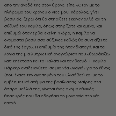
από την άνοδό της στον θρόνο, είπε: «Όταν με το
πλήρωμα του χρόνου ο γιος μου, Κάρολος, γίνει
βασιλιάς, ξέρω ότι θα στηρίξετε εκείνον αλλά και τη
σύζυγό του Καμίλα, όπως στηρίξατε και εμένα, και
επιθυμώ όταν έρθει εκείνη η ώρα, η Καμίλα να
ονομαστεί βασίλισσα σύζυγος καθώς θα συνεχίζει το
δικό της έργο». Η επιθυμία της ήταν διαταγή. Και τα
λόγια της μια λυτρωτική αναγνώριση που «θωράκιζε»
κατ’ επέκταση και το Παλάτι και τον θεσμό. Η
Καμίλα
Πάρκερ
αναδεικνύεται σε μια νέα «γιαγιά» για το έθνος
(που έχασε την αγαπημένη του Ελισάβετ) και με το
εμβληματικό στέμμα της βασίλισσας Μαίρης στα
άσπρα μαλλιά της, γίνεται ένας ακόμη εθνικός
θησαυρός που θα οδηγήσει τη μοναρχία στη νέα
εποχή.