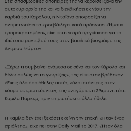
Στις σπασμωδικές απόπειρές της να κερδίσει ξανά την
αυτοκυριαρχία της και να διεκδικήσει εκ νέου την
καρδιά του Καρόλου, η Νταϊάνα αποφασίζει να
αντιμετωπίσει το «ροτβάιλερ» κατά πρόσωπο. «Ήμουν
τρομοκρατημένη», είχε πει η νεαρή πριγκίπισσα για το
ιδιότυπο ραντεβού τους στον βασιλικό βιογράφο της
Άντριου Μόρτον.
«Ξέρω τι συμβαίνει ανάμεσα σε σένα και τον Κάρολο και
θέλω απλώς να το γνωρίζεις», της είπε όταν βρέθηκαν.
«Έχεις όλα όσα ήθελες ποτέ», «όλοι οι άντρες στον
κόσμο σε ερωτεύονται», της αντιγύρισε η 39χρονη τότε
Καμίλα Πάρκερ
, πριν τη ρωτήσει τι άλλο ήθελε.
Η Καμίλα δεν έχει ξεχάσει εκείνη την εποχή. «Ήταν ένας
εφιάλτης», είχε πει στην Daily Mail το 2017. «Ήταν όλα