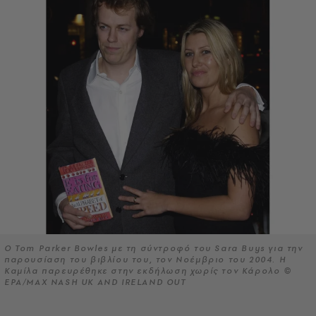
Ο Tom Parker Bowles με τη σύντροφό του Sara Buys για την
παρουσίαση του βιβλίου του, τον Νοέμβριο του 2004. Η
Καμίλα παρευρέθηκε στην εκδήλωση χωρίς τον Κάρολο ©
EPA/MAX NASH UK AND IRELAND OUT