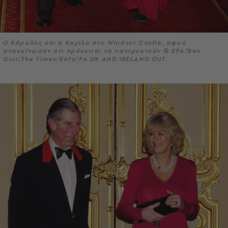
Ο Κάρολος και η Καμίλα στο Windsor Castle, αφού
ανακοίνωσαν ότι πρόκειται να παντρευτούν © EPA/Ben
Gurr/The Times/Rota/PA UK AND IRELAND OUT