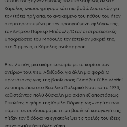
Οι δυο τους έγιναν αμέσως πολύ καλοί φίλοι, αλλά ο
Κάρολος ένιωσε γρήγορα κάτι πιο βαθύ. Δυστυχώς για
τον (τότε) πρίγκιπα, το αντικείμενο του πόθου του ήταν
ακόμη ερωτευμένο με την προηγούμενη «φλόγα» της,
τον Άντριου Πάρκερ Μπόουλς. Όταν οι στρατιωτικές
υποχρεώσεις του Μπόουλς τον έστειλαν μακριά της,
στη Γερμανία, ο Κάρολος αναθάρρησε.
Είχε, λοιπόν, μια ακόμη ευκαιρία με το κορίτσι των
ονείρων του. Φευ. Αδιέξοδο, για άλλη μια φορά. Ο
πρωτότοκος γιος της βασίλισσας Ελισάβετ Β’ θα κληθεί
να υπηρετήσει στο Βασιλικό Πολεμικό Ναυτικό το 1973,
καθιστώντας πολύ δύσκολη μια σχέση εξ αποστάσεως.
Επιπλέον, η φήμη της
Καμίλα Πάρκερ
ως «κορίτσι των
πάρτι», σε συνδυασμό με τη μη βασιλική καταγωγή της,
πίεζαν τον διάδοχο να εγκαταλείψει τις τρελές του ιδέες
και να αναζητήσει άλλη νύφη.