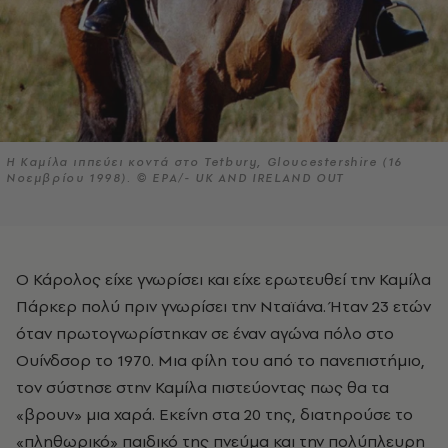
Η Καμίλα ιππεύει κοντά στο Tetbury, Gloucestershire (16
Νοεμβρίου 1998). © EPA/- UK AND IRELAND OUT
Ο Κάρολος είχε γνωρίσει και είχε ερωτευθεί την
Καμίλα
Πάρκερ
πολύ πριν γνωρίσει την Νταϊάνα. Ήταν 23 ετών
όταν πρωτογνωρίστηκαν σε έναν αγώνα πόλο στο
Ουίνδσορ το 1970. Μια φίλη του από το πανεπιστήμιο,
τον σύστησε στην Καμίλα πιστεύοντας πως θα τα
«βρουν» μια χαρά. Εκείνη στα 20 της, διατηρούσε το
«πληθωρικό» παιδικό της πνεύμα και την πολύπλευρη