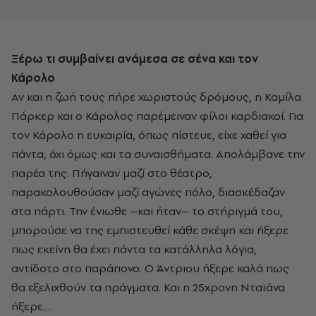
Ξέρω τι συμβαίνει ανάμεσα σε σένα και τον
Κάρολο
Αν και η ζωή τους πήρε χωριστούς δρόμους, η
Καμίλα
Πάρκερ
και ο Κάρολος παρέμειναν φίλοι καρδιακοί. Για
τον Κάρολο η ευκαιρία, όπως πίστευε, είχε χαθεί για
πάντα, όχι όμως και τα συναισθήματα. Απολάμβανε την
παρέα της. Πήγαιναν μαζί στο θέατρο,
παρακολουθούσαν μαζί αγώνες πόλο, διασκέδαζαν
στα πάρτι. Την ένιωθε –και ήταν– το στήριγμά του,
μπορούσε να της εμπιστευθεί κάθε σκέψη και ήξερε
πως εκείνη θα έχει πάντα τα κατάλληλα λόγια,
αντίδοτο στο παράπονο. Ο Άντριου ήξερε καλά πως
θα εξελιχθούν τα πράγματα. Και η 25χρονη Νταϊάνα
ήξερε…