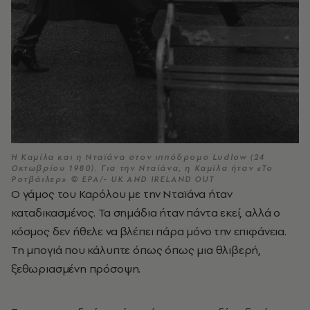
Η Καμίλα και η Νταϊάνα στον ιππόδρομο Ludlow (24
Οκτωβρίου 1980). Για την Νταϊάνα, η Καμίλα ήταν «Το
Ροτβάιλερ» © EPA/- UK AND IRELAND OUT
Ο γάμος του Καρόλου με την Νταϊάνα ήταν
καταδικασμένος. Τα σημάδια ήταν πάντα εκεί, αλλά ο
κόσμος δεν ήθελε να βλέπει πάρα μόνο την επιφάνεια.
Τη μπογιά που κάλυπτε όπως όπως μια θλιβερή,
ξεθωριασμένη πρόσοψη.