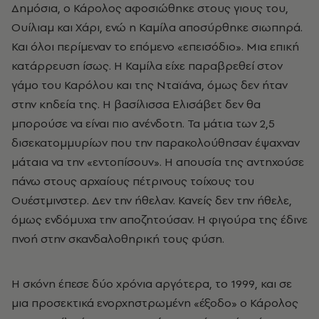
Δημόσια, ο Κάρολος αφοσιώθηκε στους γιους του,
Ουίλιαμ και Χάρι, ενώ η Καμίλα αποσύρθηκε σιωπηρά.
Και όλοι περίμεναν το επόμενο «επεισόδιο». Μια επική
κατάρρευση ίσως. Η Καμίλα είχε παραβρεθεί στον
γάμο του Καρόλου και της Νταϊάνα, όμως δεν ήταν
στην κηδεία της. Η βασίλισσα Ελισάβετ δεν θα
μπορούσε να είναι πιο ανένδοτη. Τα μάτια των 2,5
δισεκατομμυρίων που την παρακολούθησαν έψαχναν
μάταια να την «εντοπίσουν». Η απουσία της αντηχούσε
πάνω στους αρχαίους πέτρινους τοίχους του
Ουέστμινστερ. Δεν την ήθελαν. Κανείς δεν την ήθελε,
όμως ενδόμυχα την αποζητούσαν. Η φιγούρα της έδινε
πνοή στην σκανδαλοθηρική τους φύση.
Η σκόνη έπεσε δύο χρόνια αργότερα, το 1999, και σε
μια προσεκτικά ενορχηστρωμένη «έξοδο» ο Κάρολος