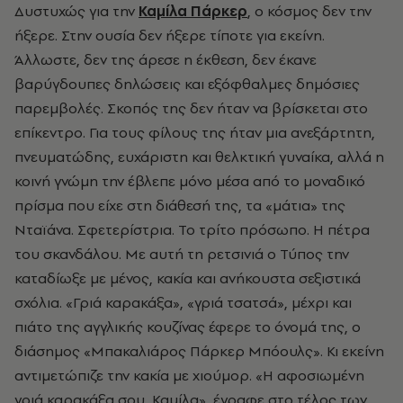
Δυστυχώς για την
Καμίλα Πάρκερ
, ο κόσμος δεν την
ήξερε. Στην ουσία δεν ήξερε τίποτε για εκείνη.
Άλλωστε, δεν της άρεσε η έκθεση, δεν έκανε
βαρύγδουπες δηλώσεις και εξόφθαλμες δημόσιες
παρεμβολές. Σκοπός της δεν ήταν να βρίσκεται στο
επίκεντρο. Για τους φίλους της ήταν μια ανεξάρτητη,
πνευματώδης, ευχάριστη και θελκτική γυναίκα, αλλά η
κοινή γνώμη την έβλεπε μόνο μέσα από το μοναδικό
πρίσμα που είχε στη διάθεσή της, τα «μάτια» της
Νταϊάνα. Σφετερίστρια. Το τρίτο πρόσωπο. Η πέτρα
του σκανδάλου. Με αυτή τη ρετσινιά ο Τύπος την
καταδίωξε με μένος, κακία και ανήκουστα σεξιστικά
σχόλια. «Γριά καρακάξα», «γριά τσατσά», μέχρι και
πιάτο της αγγλικής κουζίνας έφερε το όνομά της, ο
διάσημος «Μπακαλιάρος Πάρκερ Μπόουλς». Κι εκείνη
αντιμετώπιζε την κακία με χιούμορ. «Η αφοσιωμένη
γριά καρακάξα σου, Καμίλα», έγραφε στο τέλος των