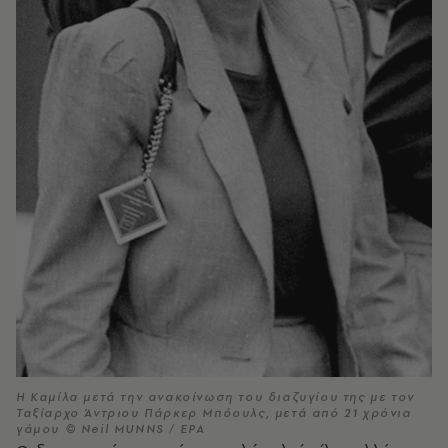
Η Καμίλα μετά την ανακοίνωση του διαζυγίου της με τον
Ταξίαρχο Άντριου Πάρκερ Μπόουλς, μετά από 21 χρόνια
γάμου © Neil MUNNS / EPA