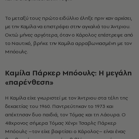
Το μεταξύ τους πρώτο ειδύλλιο έληξε πριν καν αρχίσει,
με την Καμίλα να επιστρέφει στην αγκαλιά του Άντριου.
Οκτώ μήνες αργότερα, όταν ο Κάρολος επέστρεψε από
το Ναυτικό, βρήκε την Καμίλα αρραβωνιασμένη με τον
Μπόουλς.
Καμίλα Πάρκερ Μπόουλς: Η μεγάλη
«παρένθεση»
Η Καμίλα είχε γνωριστεί με τον Άντριου στα τέλη της
δεκαετίας του 1960. Παντρεύτηκαν το 1973 και
απέκτησαν δυο παιδιά, τον Τόμας και τη Λάουρα. Ο
48χρονος σήμερα Τόμας Χένρι Τσαρλς Πάρκερ
Μπόουλς –τον είχε βαφτίσει ο Κάρολος– είναι ένας