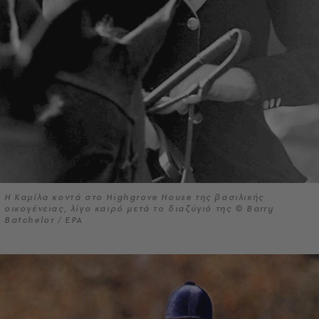
Η Καμίλα κοντά στο Highgrove House της βασιλικής
οικογένειας, λίγο καιρό μετά το διαζύγιό της © Barry
Batchelor / EPA