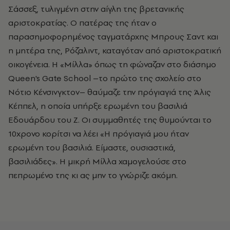
Σάσσεξ, τυλιγμένη στην αίγλη της βρετανικής
αριστοκρατίας. Ο πατέρας της ήταν ο
παρασημοφορημένος ταγματάρχης Μπρους Σαντ και
η μητέρα της, Ρόζαλιντ, καταγόταν από αριστοκρατική
οικογένεια. Η «Μίλλα» όπως τη φώναζαν στο διάσημο
Queen's Gate School –το πρώτο της σχολείο στο
Νότιο Κένσινγκτον– θαύμαζε την πρόγιαγιά της Άλις
Κέππελ, η οποία υπήρξε ερωμένη του βασιλιά
Εδουάρδου του Ζ. Οι συμμαθητές της θυμούνται το
10χρονο κορίτσι να λέει «Η πρόγιαγιά μου ήταν
ερωμένη του βασιλιά. Είμαστε, ουσιαστικά,
βασιλιάδες». Η μικρή Μίλλα χαμογελούσε στο
πεπρωμένο της κι ας μην το γνώριζε ακόμη.