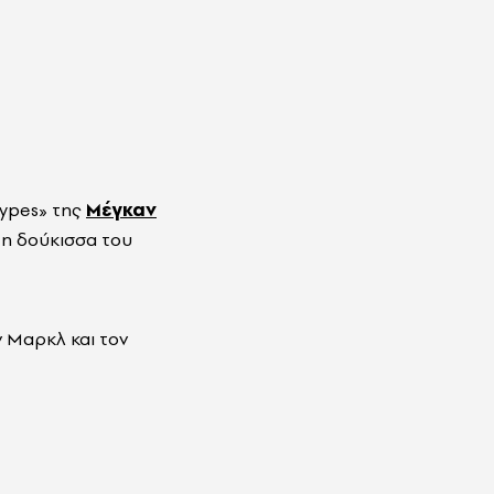
types» της
Μέγκαν
τη δούκισσα του
 Μαρκλ και τον