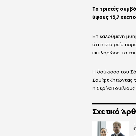
Το τριετές συμβό
ύψους 15,7 εκατ
Επικαλούμενη μυημ
ότι η εταιρεία πα
εκπληρώσει τα «απ
Η δούκισσα του Σά
Σουίφτ ζητώντας τ
η Σερίνα Γουίλιαμς 
Σχετικό Άρ
L
C