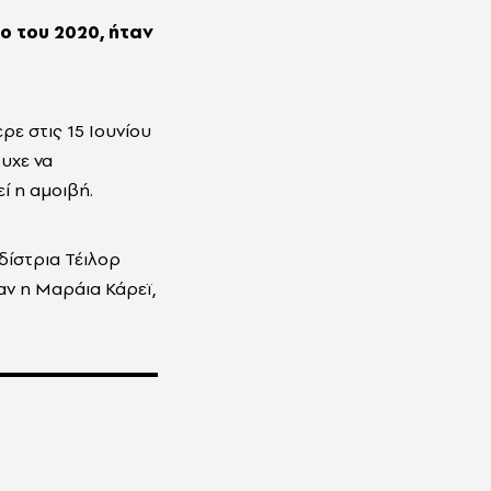
ο του 2020, ήταν
ρε στις 15 Ιουνίου
υχε να
ί η αμοιβή.
δίστρια Τέιλορ
αν η Μαράια Κάρεϊ,