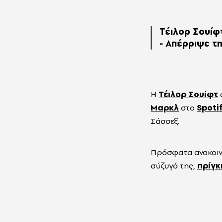
Τέιλορ Σουίφ
- Απέρριψε τ
Η
Τέιλορ Σουίφτ
Μαρκλ
στο
Spoti
Σάσσεξ.
Πρόσφατα ανακοινώ
σύζυγό της,
πρίγκ