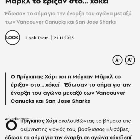
Μάρκλ το έριξαν στο... χόκεϊ
Έδωσαν το σήμα για την έναρξη του αγώνα μεταξύ
των Vancouver Canucks και San Jose Sharks
|
Look Team
21.11.2023
Ο Πρίγκιπας Χάρι και η Μέγκαν Μάρκλ το
έριξαν στο... χόκεϊ - Έδωσαν το σήμα για την
έναρξη του αγώνα μεταξύ των Vancouver
Canucks και San Jose Sharks
Ο
πρίγκιπας Χάρι
ακολουθώντας τα βήματα της
αείμνηστης γιαγιάς του, βασίλισσας Ελισάβετ,
έδωσε το σήμα για την έναρξη σε αγώνα χόκεϊ επί