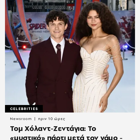
CELEBRITIES
Newsroom
πριν 10 ώρες
Τομ Χόλαντ-Ζεντάγια: Το
«μυστικό» πάρτι μετά τον γάμο -