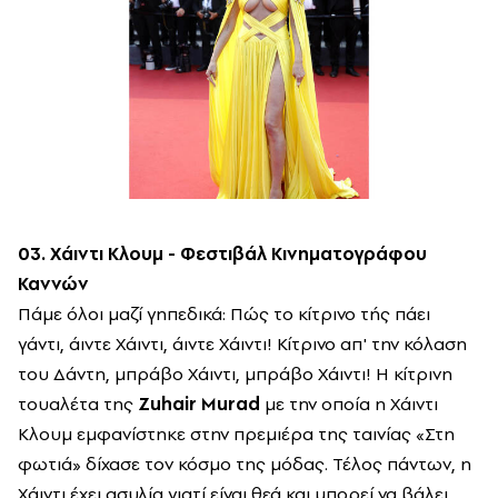
03. Χάιντι Κλουμ - Φεστιβάλ Κινηματογράφου
Καννών
Πάμε όλοι μαζί γηπεδικά: Πώς το κίτρινο τής πάει
γάντι, άιντε Χάιντι, άιντε Χάιντι! Κίτρινο απ' την κόλαση
του Δάντη, μπράβο Χάιντι, μπράβο Χάιντι! Η κίτρινη
τουαλέτα της
Zuhair Murad
με την οποία η Χάιντι
Κλουμ εμφανίστηκε στην πρεμιέρα της ταινίας «Στη
φωτιά» δίχασε τον κόσμο της μόδας. Τέλος πάντων, η
Χάιντι έχει ασυλία γιατί είναι θεά και μπορεί να βάλει