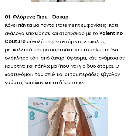
01. Φλόρενς Πιου - Όσκαρ
Κάνει πάντα μα πάντα statement εμφανίσεις. Κάτι
ανάλογο επιχείρησε και στα Όσκαρ με το
Valentino
Couture
σύνολό της. Mαντάμ ντε ντεκολτέ,
με κολλητό μαύρο σορτσάκι που το κάλυπτε ένα
ολόκληρο τόπι από ζαχαρί ύφασμα, κάτι ανάμεσα σε
κουρτίνα και πάπλωμα (που 'ναι για δυο άτομα). Οι
«αστυνόμοι» του στυλ και οι τουιτεράδες έβγαλαν
γούστα, και είχαν και τα δίκια τους.