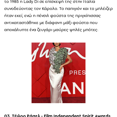
το 1985 η Lady Di σε επίσκεψή της στην Ιταλία
συνοδεύοντας τον Κάρολο. Το παπιγιόν και το μπλέιζερ
ήταν εκεί, ενώ η πένσιλ φούστα της πριγκίπισσας
αντικαταστάθηκε με διάφανη μάξι φούστα που
αποκάλυπτε ένα ζευγάρι μαύρες ψηλές μπότες.
03. Τέιλορ Ράσελ - Film Independent Spirit Awards