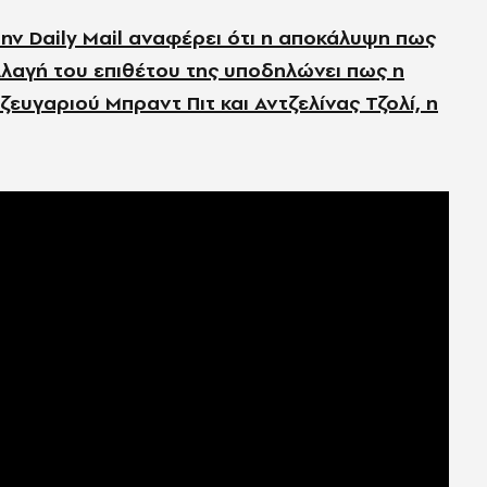
ην Daily Mail αναφέρει ότι η αποκάλυψη πως
λλαγή του επιθέτου της υποδηλώνει πως η
ευγαριού Μπραντ Πιτ και Αντζελίνας Τζολί, η