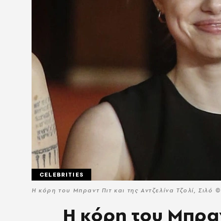
CELEBRITIES
Η κόρη του Μπραντ Πιτ και της Αντζελίνα Τζολί, Σιλό 
Η κόρη του Μπραν