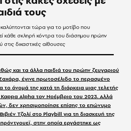
ί στις κακές σχέσεις με
αιδιά τους
αλύπτονται τώρα για το μοτίβο που
ί κάθε σκληρή κόντρα του διάσημου πρώην
ύ στις δικαστικές αίθουσες
αθώς και τα άλλα παιδιά του πρώην ζευγαριού
 Ζαχάρα, έγινε πρωτοσέλιδο το περασμένο
ο όνομά της κατά τη διάρκεια μιας τελετής
Kappa Alpha τον Νοέμβριο του 2023. Αλλά
ετών, δεν χρησιμοποίησε επίσης το επώνυμο
ιβιέν Τζολί στο Playbill για τη διασκευή της
πρόντγουεϊ, στην οποία εργάστηκε ως