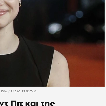
© EPA / FABIO FRUSTACI
τ Πιτ και της