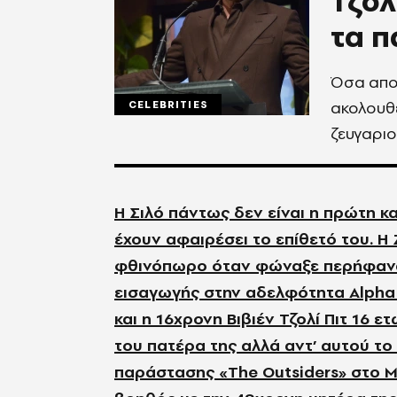
Τζολ
τα π
Όσα αποκ
ακολουθε
CELEBRITIES
ζευγαριο
Η Σιλό πάντως δεν είναι η πρώτη κ
έχουν αφαιρέσει το επίθετό του. Η
φθινόπωρο όταν φώναξε περήφανα τ
εισαγωγής στην αδελφότητα Alpha 
και η 16χρονη Βιβιέν Τζολί Πιτ 16 
του πατέρα της αλλά αντ’ αυτού το Β
παράστασης «The Outsiders» στο Μ