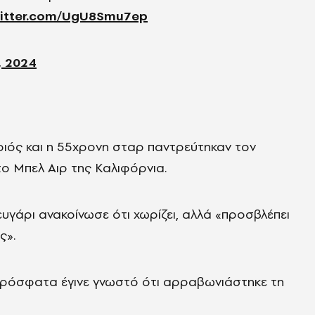
witter.com/UgU8Smu7ep
, 2024
ιός και η 55χρονη σταρ παντρεύτηκαν τον
το Μπελ Αιρ της Καλιφόρνια.
υγάρι ανακοίνωσε ότι χωρίζει, αλλά «προσβλέπει
ς».
πρόσφατα έγινε γνωστό ότι αρραβωνιάστηκε τη