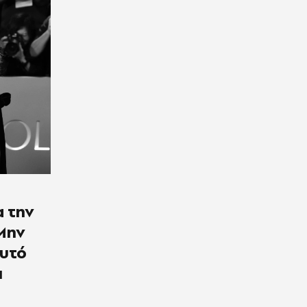
α την
Μην
αυτό
ι