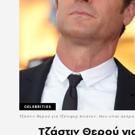
CELEBRITIES
Τζάστιν Θερού για Τζένιφερ Άνιστον: Μου είναι ακόμ
Τζάστιν Θερού γι