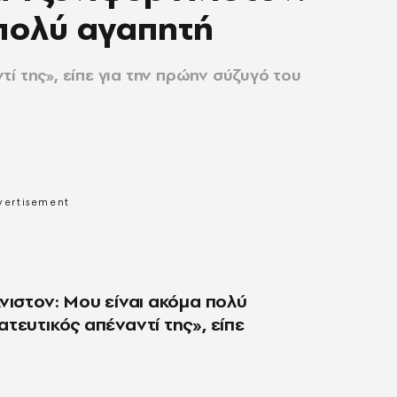
 πολύ αγαπητή
ί της», είπε για την πρώην σύζυγό του
νιστον: Μου είναι ακόμα πολύ
τευτικός απέναντί της», είπε