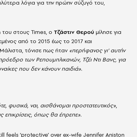
αλύτερα λόγια για την πρώην σύζυγό του,
 του στους Times, ο
Τζάστιν Θερού
μίλησε για
εμένος από το 2015 έως το 2017 και
 Μάλιστα, τόνισε πως ήταν
«περήφανος γι' αυτήν
ρόεδρο των Ρεπουμπλικανών, Τζέι Ντι Βανς, για
υναίκες που δεν κάνουν παιδιά».
ε, φυσικά, ναι, αισθάνομαι προστατευτικός»
,
ς επικρίσεις, όπως θα έπρεπε».
l feels ‘protective’ over ex-wife Jennifer Aniston