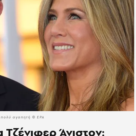
α πολύ αγαπητή © EPA
α Τζένιφερ Άνιστον: