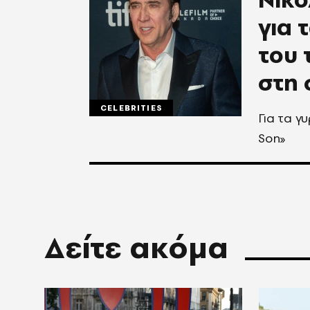
για 
του 
στη 
CELEBRITIES
Για τα γ
Son»
Δείτε ακόμα