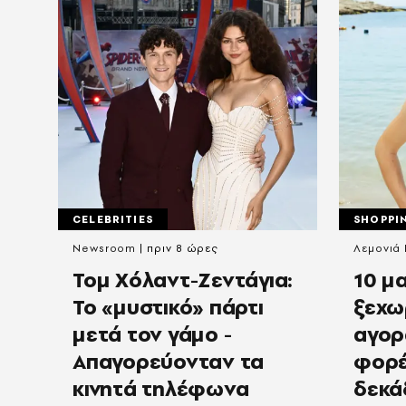
CELEBRITIES
SHOPPI
Newsroom
πριν 8 ώρες
Λεμονιά
Τομ Χόλαντ-Ζεντάγια:
10 μα
Το «μυστικό» πάρτι
ξεχω
μετά τον γάμο -
αγορ
Απαγορεύονταν τα
φορέ
κινητά τηλέφωνα
δεκά