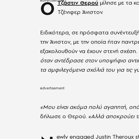
Ο
Τζάστιν Θερού
μίλησε με τα κ
Τζένιφερ Άνιστον.
Ειδικότερα, σε πρόσφατα συνέντευξή
την Άνιστον, με την οποία ήταν παντρ
εξακολουθούν να έχουν στενή σχέση.
όταν αντέδρασε στον υποψήφιο αντιπ
τα αμφιλεγόμενα σχόλιά του για τις γ
«Moυ είναι ακόμα πολύ αγαπητή, οπότ
δήλωσε ο Θερού.
«Αλλά αποκρούει τι
ewly engaged Justin Theroux stil