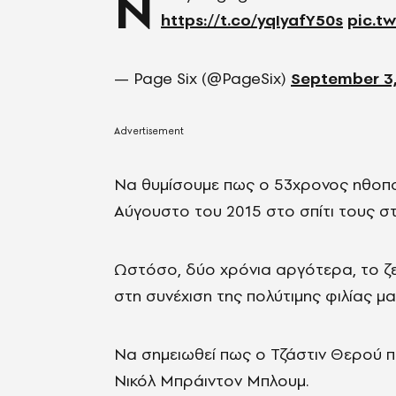
N
https://t.co/yqIyafY50s
pic.t
— Page Six (@PageSix)
September 3
Να θυμίσουμε πως ο 53χρονος ηθοπο
Αύγουστο του 2015 στο σπίτι τους σ
Ωστόσο, δύο χρόνια αργότερα, το ζε
στη συνέχιση της πολύτιμης φιλίας μα
Να σημειωθεί πως ο Τζάστιν Θερού 
Νικόλ Μπράιντον Μπλουμ.