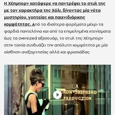
Η Χέπμπορν κατάφερε να παντρέψει το στυλ της
με τον χαρακτήρα της Χόλι, δίνοντας μία νότα
μυστηρίου, γοητείας και παιχνιδιάρικης
κομψότητας. Α
πό τα ιδιαίτερα φορέματα μέχρι τα
φαρδιά παντελόνια και από τα επιμελημένα χτενίσματα
έως τα
oversized
αξεσουάρ, το στυλ της Χέπμπορν
στην ταινία συνδυάζει την απόλυτη κομψότητα με μία
αίσθηση ανεξαρτησίας αλλά και φρεσκάδας.