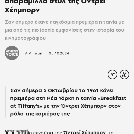
απαράμιλλο στυλ της Όντρεϊ
Χέπμπορν
Σαν σήμερα έκανε παγκόσμια πρεμιέρα η ταινία με
μια από τις πιο iconic εμφανίσεις στην ιστορία του
κινηματογράφου
|
A.V. Team
05.10.2024
Σαν σήμερα 5 Οκτωβρίου το 1961 κάνει
πρεμιέρα στη Νέα Υόρκη η ταινία «Βreakfast
at Τiffany's» με την Όντρεϊ Χέπμπορν στον
ρόλο της καριέρας της
iconic φιγούρα της
Όντρεϊ Χέπμπορν,
το