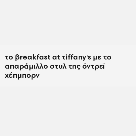
το βreakfast at τiffany's με το
απαράμιλλο στυλ της όντρεϊ
χέπμπορν