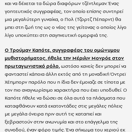
και να δέχεται τα δώρα διαφόρων τζέντλεμαν. Ένας
γοητευτικός συγγραφέας, τον οποίο επίσης συντηρεί
μια μεγαλύτερη γυναίκα, ο Πολ (Τζορτζ Πέπαρντ) θα
μπει στη ζωή της ως ο νέος της γείτονας ο οποίος λίγο
λίγο υποκύπτει στη σαγηνευτική ομορφιά της.
Ο Τρούμαν Καπότε, συγγραφέας του ομώνυμου
μυθιστορήματος, ήθελε την Μέριλιν Μονρόε στον
πρωταγωνιστικό ρόλο,
ωστόσο κανείς δεν μπορεί να
φανταστεί κάποια άλλη εκτός από τη μοναδική Όντρεϊ
Χέπμπορν παρόλο που η ίδια δεν έμοιαζε σε τίποτα με
τον πιο αναγνωρίσιμο χαρακτήρα που έχει υποδυθεί. Ο
Καπότε ήθελε να δώσει σε όλα αυτά τα πλάσματα που
καταφθάνουν κατά εκατοντάδες στις μεγάλες πόλεις
με μεγάλα όνειρα πριν αυτή τις καταπιεί και
ξεβραστούν στην ανωνυμία και στο επάγγελμα της
συνοδού, έναν φόρο τιμής. Ένα σήκωμα του χεριού εκ