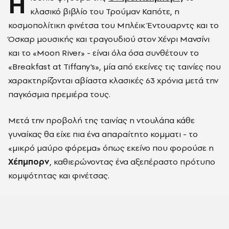
Η
κλασικό βιβλίο του Τρούμαν Καπότε, η
κοσμοπολίτικη φινέτσα του Μπλέικ Έντουαρντς και το
Όσκαρ μουσικής και τραγουδιού στον Χένρι Μανσίνι
και το «Moon River» - είναι όλα όσα συνθέτουν το
«Breakfast at Tiffany's», μία από εκείνες τις ταινίες που
χαρακτηρίζονται αβίαστα κλασικές 63 χρόνια μετά την
παγκόσμια πρεμιέρα τους.
Μετά την προβολή της ταινίας η ντουλάπα κάθε
γυναίκας θα είχε πια ένα απαραίτητο κομματι - το
«μικρό μαύρο φόρεμα» όπως εκείνο που φορούσε η
Χέπμπορν
, καθιερώνοντας ένα αξεπέραστο πρότυπο
κομψότητας και φινέτσας.