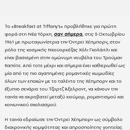
Το «Breakfast at Tiffany's» προβλήθηκε για πρώτη
φορά στη Νέα Υόρκη,
σαν σήμερα
, στις 5 Οκτωβρίου
1961 με πρωταγωνίστρια την Όντρεϊ Χέπμπορν
,
στον
ρόλο της κοσμικής Νεοϋορκέζας Χόλι Γκολάιτλι και
είναι β
ασισμένη στην ομώνυμη νουβέλα του Τρούμαν
Καπότε. Από τοτε μέχρι και σήμερα έχει καθιερωθεί ως
μία από τις πιο αγαπημένες ρομαντικές κωμωδίες
όλων των εποχών με το ταλέντο της Χέπμπορν και το
έξυπνο σενάριο του Τζορτζ Άξελροντ, να κάνουν την
ταινία να ακροβατεί μεταξύ χιούμορ, ρομαντισμού και
κοινωνικού σχολιασμού.
Η ταινία εδραίωσε την Όντρεϊ Χέπμπορν ως σύμβολο
διαχρονικής κομψότητας και απροσποίητης γοητείας.