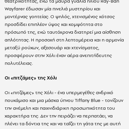
θεατρικότητας, ενώ τα μαύρα γυαλιά ηλίου Ray-Ban
Wayfarer έδωσαν μία πινελιά μυστηρίου και
μοντέρνας γοητείας. Ο ψηλός, χτενισμένος κότσος
προσδίδει επιπλέον ύψος και κομψότητα στο
πρόσωπό της, ενώ ταυτόχρονα διατηρεί μια αίσθηση
απλότητας. Η προσοχή στη λεπτομέρεια και η αρμονία
μεταξύ ρούχων, αξεσουάρ και χτενίσματος,
προσφέρουν στην Χόλι έναν αέρα ανεπιτήδευτης
πολυτέλειας.
Οι «πιτζάμες» της Χόλι
Οι «πιτζάμες» της Χόλι - ένα υπερμεγέθες ανδρικό
πουκάμισο και μια μάσκα ύπνου Tiffany Blue - τονίζουν
την ανέμελη και παιχνιδιάρικη προσωπικότητα του
χαρακτήρα της. Δεν την πειράζει να περπατάει, να
πλένει τα δόντια της και να ταΐζει τη γάτα της με αυτή