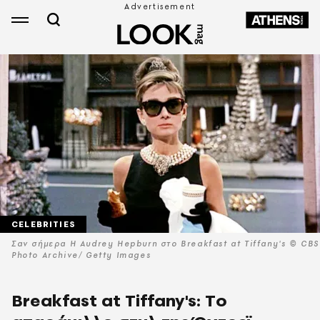
CELEBRITIES
Σαν σήμερα Η Audrey Hepburn στο Βreakfast at Τiffany's © CBS
Photo Archive/ Getty Images
Βreakfast at Τiffany's: Tο