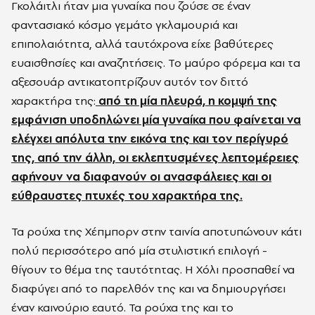
Γκολάιτλι ήταν μια γυναίκα που ζούσε σε έναν
φαντασιακό κόσμο γεμάτο γκλαμουριά και
επιπολαιότητα, αλλά ταυτόχρονα είχε βαθύτερες
ευαισθησίες και αναζητήσεις. Το μαύρο φόρεμα και τα
αξεσουάρ αντικατοπτρίζουν αυτόν τον διττό
χαρακτήρα της:
από τη μία πλευρά, η κομψή της
εμφάνιση υποδηλώνει μία γυναίκα που φαίνεται να
ελέγχει απόλυτα την εικόνα της και τον περίγυρό
της, από την άλλη, οι εκλεπτυσμένες λεπτομέρειες
αφήνουν να διαφανούν οι ανασφάλειες και οι
εύθραυστες πτυχές του χαρακτήρα της.
Τα ρούχα της Χέπμπορν στην ταινία αποτυπώνουν κάτι
πολύ περισσότερο από μία στυλιστική επιλογή -
θίγουν το θέμα της ταυτότητας. Η Χόλι προσπαθεί να
διαφύγει από το παρελθόν της και να δημιουργήσει
έναν καινούριο εαυτό. Τα ρούχα της και το