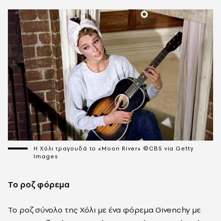
Η Χόλι τραγουδά το «Moon River» ©CBS via Getty
Images
Το ροζ φόρεμα
Το ροζ σύνολο της Χόλι με ένα φόρεμα Givenchy με