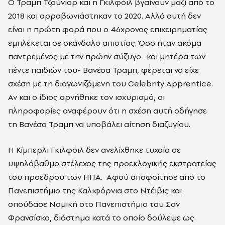
Ο Τραμπ Τζούνιορ και η Γκιλφόιλ βγαίνουν μαζί από το
2018 και αρραβωνιάστηκαν το 2020. Αλλά αυτή δεν
είναι η πρώτη φορά που ο 46χρονος επιχειρηματίας
εμπλέκεται σε σκάνδαλο απιστίας. Όσο ήταν ακόμα
παντρεμένος με την πρώην σύζυγο -και μητέρα των
πέντε παιδιών του- Βανέσα Τραμπ, φέρεται να είχε
σχέση με τη διαγωνιζόμενη του Celebrity Apprentice.
Αν και ο ίδιος αρνήθηκε τον ισχυρισμό, οι
πληροφορίες αναφέρουν ότι η σχέση αυτή οδήγησε
τη Βανέσα Τραμπ να υποβάλει αίτηση διαζυγίου.
Η Κίμπερλι Γκιλφόιλ δεν ανελίχθηκε τυχαία σε
υψηλόβαθμο στέλεχος της προεκλογικής εκστρατείας
του προέδρου των ΗΠΑ. Αφού αποφοίτησε από το
Πανεπιστήμιο της Καλιφόρνια στο Ντέιβις και
σπούδασε Νομική στο Πανεπιστήμιο του Σαν
Φρανσίσκο, διάστημα κατά το οποίο δούλεψε ως