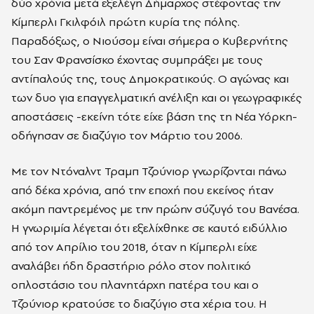
δύο χρόνια μετά εξελέγη Δήμαρχος στέφοντας την
Κίμπερλι Γκιλφόιλ πρώτη κυρία της πόλης.
Παραδόξως, ο Νιούσομ είναι σήμερα ο Κυβερνήτης
του Σαν Φρανσίσκο έχοντας συμπράξει με τους
αντίπαλούς της, τους Δημοκρατικούς. Ο αγώνας και
των δυο για επαγγελματική ανέλιξη και οι γεωγραφικές
αποστάσεις -εκείνη τότε είχε βάση της τη Νέα Υόρκη-
οδήγησαν σε διαζύγιο τον Μάρτιο του 2006.
Με τον Ντόναλντ Τραμπ Τζούνιορ γνωρίζονται πάνω
από δέκα χρόνια, από την εποχή που εκείνος ήταν
ακόμη παντρεμένος με την πρώην σύζυγό του Βανέσα.
Η γνωριμία λέγεται ότι εξελίχθηκε σε καυτό ειδύλλιο
από τον Απρίλιο του 2018, όταν η Κίμπερλι είχε
αναλάβει ήδη δραστήριο ρόλο στον πολιτικό
οπλοστάσιο του πλανητάρχη πατέρα του και ο
Τζούνιορ κρατούσε το διαζύγιο στα χέρια του. Η