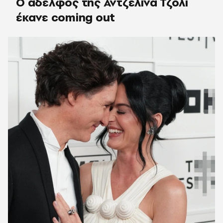
Ο αδελφός της Αντζελίνα Τζολί
έκανε coming out