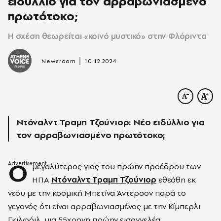
ειδύλλιο για τον αρραβωνιασμένο
πρωτότοκο;
Η σχέση θεωρείται «κοινό μυστικό» στην Φλόριντα
|
Newsroom
10.12.2024
Nτόναλντ Τραμπ Τζούνιορ: Νέο ειδύλλιο για
τον αρραβωνιασμένο πρωτότοκο;
Ο
μεγαλύτερος γιος του πρώην προέδρου των
ΗΠΑ
Ντόναλντ Τραμπ Τζούνιορ
εθεάθη εκ
νεόυ με την κοσμική Μπετίνα Άντερσον παρά το
γεγονός ότι είναι αρραβωνιασμένος με την Κίμπερλι
Γκιλφόιλ, μια 55χρονη πρώην εισαγγελέα.