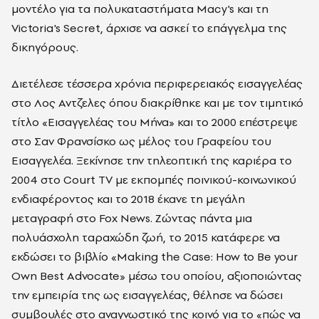
μοντέλο για τα πολυκαταστήματα Macy's και τη
Victoria's Secret, άρχισε να ασκεί το επάγγελμα της
δικηγόρους.
Διετέλεσε τέσσερα χρόνια περιφερειακός εισαγγελέας
στο Λος Αντζελες όπου διακρίθηκε και με τον τιμητικό
τίτλο «Εισαγγελέας του Μήνα» και το 2000 επέστρεψε
στο Σαν Φρανσίσκο ως μέλος του Γραφείου του
Εισαγγελέα. Ξεκίνησε την τηλεοπτική της καριέρα το
2004 στο Court TV με εκπομπές ποινικού-κοινωνικού
ενδιαφέροντος και το 2018 έκανε τη μεγάλη
μεταγραφή στο Fox News. Ζώντας πάντα μια
πολυάσχολη ταραχώδη ζωή, το 2015 κατάφερε να
εκδώσει το βιβλίο «Making the Case: How to Be your
Own Best Advocate» μέσω του οποίου, αξιοποιώντας
την εμπειρία της ως εισαγγελέας, θέλησε να δώσει
συμβουλές στο αναγνωστικό της κοινό για το «πώς να