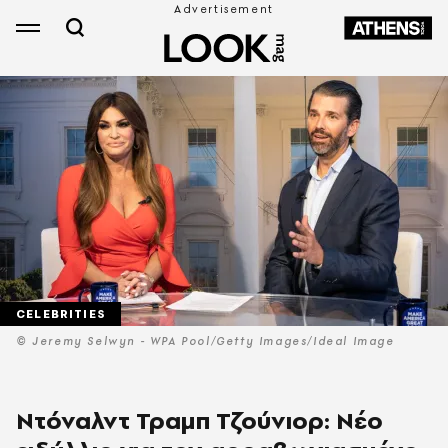
CELEBRITIES
© Jeremy Selwyn - WPA Pool/Getty Images/Ideal Image
Nτόναλντ Τραμπ Τζούνιορ: Νέο