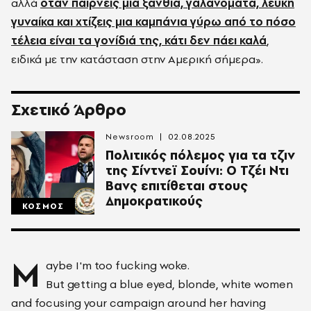
αλλά
όταν παίρνεις μια ξανθιά, γαλανομάτα, λευκή
γυναίκα και χτίζεις μια καμπάνια γύρω από το πόσο
τέλεια είναι τα γονίδιά της, κάτι δεν πάει καλά
,
ειδικά με την κατάσταση στην Αμερική σήμερα».
Σχετικό Άρθρο
Newsroom
02.08.2025
Πολιτικός πόλεμος για τα τζιν
της Σίντνεϊ Σουίνι: Ο Τζέι Ντι
Βανς επιτίθεται στους
Δημοκρατικούς
ΚΟΣΜΟΣ
M
aybe I'm too fucking woke.
But getting a blue eyed, blonde, white women
and focusing your campaign around her having