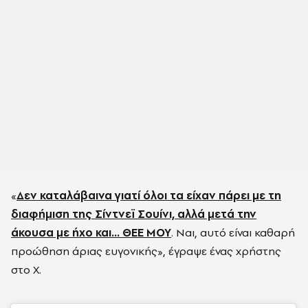
«
Δεν καταλάβαινα γιατί όλοι τα είχαν πάρει με τη
διαφήμιση της Σίντνεϊ Σουίνι, αλλά μετά την
άκουσα με ήχο και… ΘΕΕ ΜΟΥ
. Ναι, αυτό είναι καθαρή
προώθηση άριας ευγονικής», έγραψε ένας χρήστης
στο X.