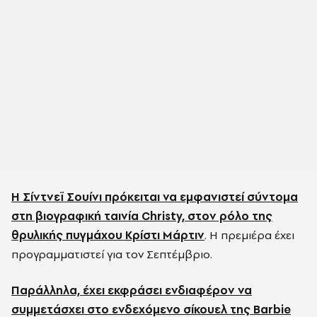
Η Σίντνεϊ Σουίνι πρόκειται να εμφανιστεί σύντομα
στη βιογραφική ταινία Christy, στον ρόλο της
θρυλικής πυγμάχου Κρίστι Μάρτιν
. Η πρεμιέρα έχει
προγραμματιστεί για τον Σεπτέμβριο.
Παράλληλα, έχει εκφράσει ενδιαφέρον να
συμμετάσχει στο ενδεχόμενο σίκουελ της Barbie