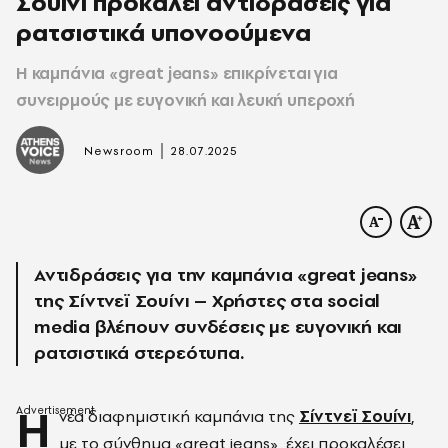
Σουίνι προκαλεί αντιδράσεις για
ρατσιστικά υπονοούμενα
Η καμπάνια «great jeans» επικρίνεται για
συνειρμούς με ευγονική και λευκή υπεροχή
|
Newsroom
28.07.2025
Αντιδράσεις για την καμπάνια «great jeans»
της Σίντνεϊ Σουίνι – Χρήστες στα social
media βλέπουν συνδέσεις με ευγονική και
ρατσιστικά στερεότυπα.
Η
νέα διαφημιστική καμπάνια της
Σίντνεϊ Σουίνι
,
με το σύνθημα «great jeans», έχει προκαλέσει