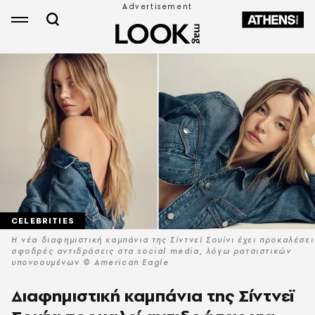
CELEBRITIES
Η νέα διαφημιστική καμπάνια της Σίντνεϊ Σουίνι έχει προκαλέσει
σφοδρές αντιδράσεις στα social media, λόγω ρατσιστικών
υπονοουμένων © American Eagle
Διαφημιστική καμπάνια της Σίντνεϊ