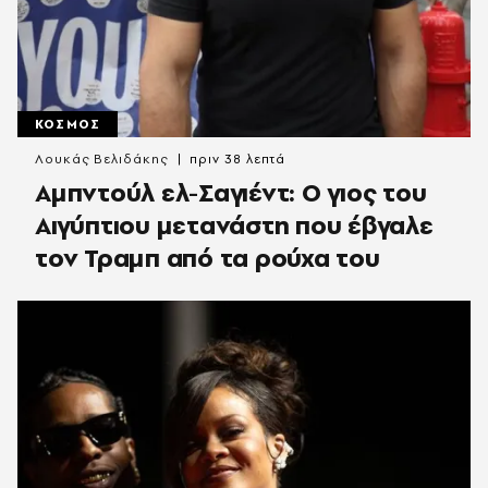
ΚΟΣΜΟΣ
Λουκάς Βελιδάκης
πριν 38 λεπτά
Αμπντούλ ελ-Σαγιέντ: Ο γιος του
Αιγύπτιου μετανάστη που έβγαλε
τον Τραμπ από τα ρούχα του