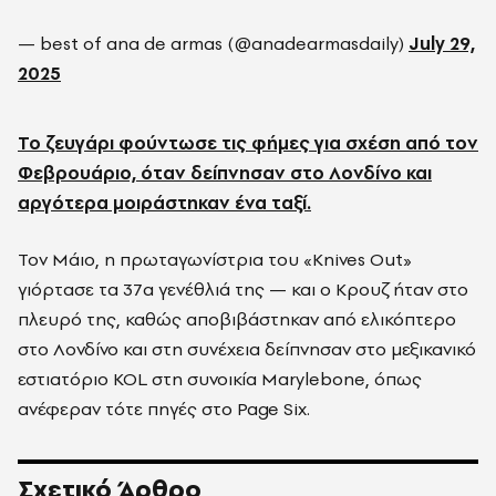
— best of ana de armas (@anadearmasdaily)
July 29,
2025
Το ζευγάρι φούντωσε τις φήμες για σχέση από τον
Φεβρουάριο, όταν δείπνησαν στο Λονδίνο και
αργότερα μοιράστηκαν ένα ταξί.
Τον Μάιο, η πρωταγωνίστρια του «Knives Out»
γιόρτασε τα 37α γενέθλιά της — και ο Κρουζ ήταν στο
πλευρό της, καθώς αποβιβάστηκαν από ελικόπτερο
στο Λονδίνο και στη συνέχεια δείπνησαν στο μεξικανικό
εστιατόριο KOL στη συνοικία Marylebone, όπως
ανέφεραν τότε πηγές στο Page Six.
Σχετικό Άρθρο