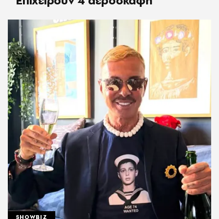
Επιχειρούν 4 αεροσκάφη
SHOWBIZ