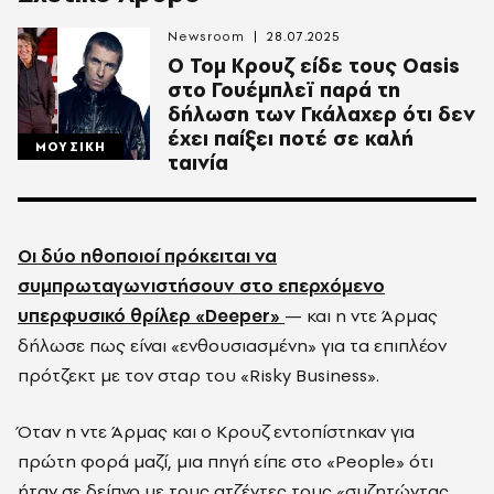
Newsroom
28.07.2025
Ο Τομ Κρουζ είδε τους Oasis
στο Γουέμπλεϊ παρά τη
δήλωση των Γκάλαχερ ότι δεν
έχει παίξει ποτέ σε καλή
ΜΟΥΣΙΚΗ
ταινία
Οι δύο ηθοποιοί πρόκειται να
συμπρωταγωνιστήσουν στο επερχόμενο
υπερφυσικό θρίλερ «Deeper»
— και η ντε Άρμας
δήλωσε πως είναι «ενθουσιασμένη» για τα επιπλέον
πρότζεκτ με τον σταρ του «Risky Business».
Όταν η ντε Άρμας και ο Κρουζ εντοπίστηκαν για
πρώτη φορά μαζί, μια πηγή είπε στο «People» ότι
ήταν σε δείπνο με τους ατζέντες τους «συζητώντας