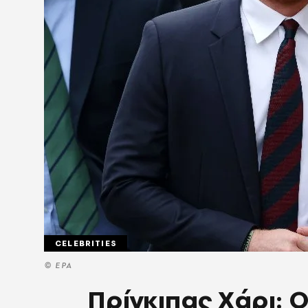
CELEBRITIES
© EPA
Πρίγκιπας Χάρι: 