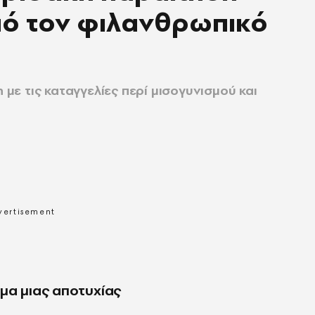
πό τον φιλανθρωπικό
η με τις καταγγελίες περί μισογυνισμού και
όμα μιας αποτυχίας