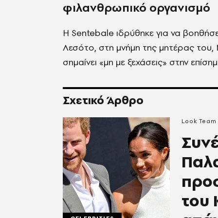
φιλανθρωπικό οργανισμό
Η Sentebale ιδρύθηκε για να βοηθήσ
Λεσότο, στη μνήμη της μητέρας του, 
σημαίνει «μη με ξεχάσεις» στην επίσ
Σχετικό Άρθρο
Look Team
Συνέ
Παλα
προ
του 