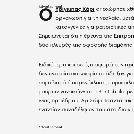
Ο
πρίγκιπας Χάρι
αποχώρησε χθε
οργάνωση για τη νεολαία, μετ
καταγγελίες για ρατσιστικές α
Σημειώνεται ότι η έρευνα της Επιτρ
δύο πλευρές της σφοδρής διαμάχης σ
Ειδικότερα και σε ό,τι αφορά τον
πρί
δεν εντοπίστηκε «καμία απόδειξη» γ
εκφοβισμό ή παρενόχληση, συμπεριλ
μαύρων γυναικών» στο Sentebale, με
νέας προέδρου, Δρ Σόφι Τσαντάουκα,
εναντίον συναδέλφων του στο διοικη