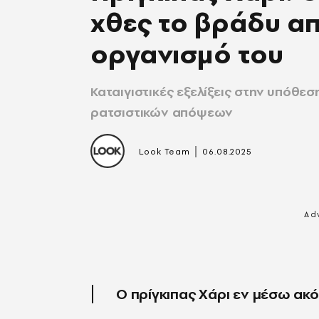
χθες το βράδυ α
οργανισμό του
Καταιγιστικές εξελίξεις στην υπόθεσ
ρατσιστικών απόψεων
|
Look Team
06.08.2025
Ο πρίγκιπας Χάρι εν μέσω ακ