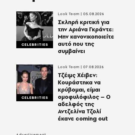
Look Team
05.08.2026
Σκληρή κριτική για
την Αριάνα Γκράντε:
Μην κανονικοποιείτε
αυτό που της
CELEBRITIES
συμβαίνει
Look Team
07.08.2026
Τζέιμς Χέιβεν:
Κουράστηκα να
κρύβομαι, είμαι
ομοφυλόφιλος – Ο
CELEBRITIES
αδελφός της
Αντζελίνα Τζολί
έκανε coming out