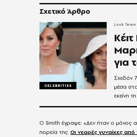
Σχετικό Άρθρο
Look Team
Κέιτ
Μαρκ
για 
Σχεδόν 7
μέσα στο
CELEBRITIES
εκείνη τ
Ο Smith έγραψε: «Δεν ήταν ο μόνος 
πορεία της.
Οι νεαρές γυναίκες από