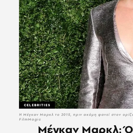
CELEBRITIES
Η Μέγκαν Μαρκλ το 2015, πριν ακόμη φανεί στον ορίζο
FilmMagic
Μέγκαν Μαρκλ: Ότ