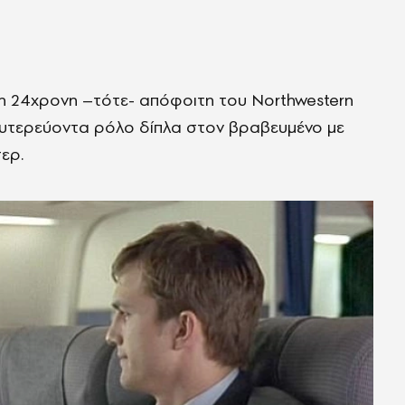
η 24χρονη –τότε- απόφοιτη του Northwestern
δευτερεύοντα ρόλο δίπλα στον βραβευμένο με
ερ.