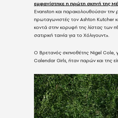
εμφανίστηκε η πρώτη σκηνή της Μέγ
Evanston και παρακολουθούσαν την ρο
πρωταγωνιστές τον Ashton Kutcher κ
κοντά στην κορυφή της λίστας των ηθ
σατιρική ταινία για το Χόλιγουντ».
Ο Βρετανός σκηνοθέτης Nigel Cole, γ
Calendar Girls, ήταν παρών και της είπ