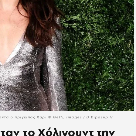
ντα ο πρίγκιπας Χάρι © Getty Images / D Dipasupil/
αν το Χόλιγουντ την