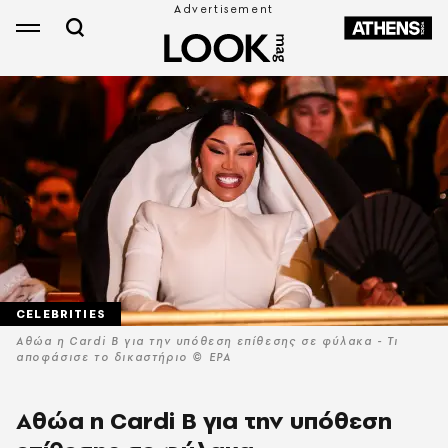
CELEBRITIES
Αθώα η Cardi B για την υπόθεση επίθεσης σε φύλακα - Τι
αποφάσισε το δικαστήριο © EPA
Αθώα η Cardi B για την υπόθεση