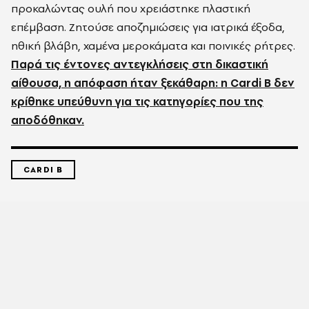
προκαλώντας ουλή που χρειάστηκε πλαστική
επέμβαση. Ζητούσε αποζημιώσεις για ιατρικά έξοδα,
ηθική βλάβη, χαμένα μεροκάματα και ποινικές ρήτρες.
Παρά τις έντονες αντεγκλήσεις στη δικαστική
αίθουσα, η απόφαση ήταν ξεκάθαρη: η Cardi B δεν
κρίθηκε υπεύθυνη για τις κατηγορίες που της
αποδόθηκαν.
CARDI B