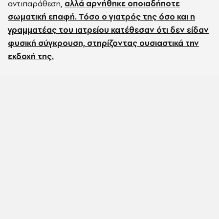
αντιπαράθεση,
αλλά αρνήθηκε οποιαδήποτε
σωματική επαφή. Τόσο ο γιατρός της όσο και η
γραμματέας του ιατρείου κατέθεσαν ότι δεν είδαν
φυσική σύγκρουση, στηρίζοντας ουσιαστικά την
εκδοχή της.