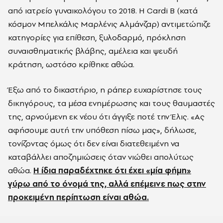
από ιατρείο γυναικολόγου το 2018. Η Cardi B (κατά
κόσμον Μπελκάλις Μαρλένις Αλμάνζαρ) αντιμετώπιζε
κατηγορίες για επίθεση, ξυλοδαρμό, πρόκληση
συναισθηματικής βλάβης, αμέλεια και ψευδή
κράτηση, ωστόσο κρίθηκε αθώα.
Έξω από το δικαστήριο, η ράπερ ευχαρίστησε τους
δικηγόρους, τα μέσα ενημέρωσης και τους θαυμαστές
της, αρνούμενη εκ νέου ότι άγγιξε ποτέ την Έλις. «Ας
αφήσουμε αυτή την υπόθεση πίσω μας», δήλωσε,
τονίζοντας όμως ότι δεν είναι διατεθειμένη να
καταβάλλει αποζημιώσεις όταν νιώθει απολύτως
αθώα.
Η ίδια παραδέχτηκε ότι έχει «μία φήμη»
γύρω από το όνομά της, αλλά επέμεινε πως στην
προκειμένη περίπτωση είναι αθώα.