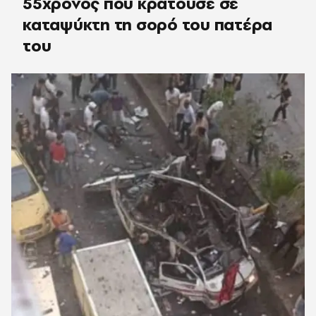
55χρονος που κρατούσε σε
καταψύκτη τη σορό του πατέρα
του