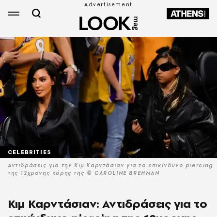
CELEBRITIES
Αντιδράσεις για την Κιμ Καρντάσιαν για το επικίνδυνο piercing
της 12χρονης κόρης της © CAROLINE BREHMAN
Κιμ Καρντάσιαν: Αντιδράσεις για το