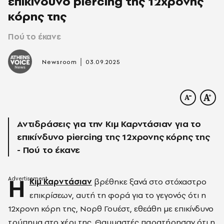
επικίνδυνο piercing της 12χρονης
κόρης της
Πού το έκανε
|
Newsroom
03.09.2025
Αντιδράσεις για την Κιμ Καρντάσιαν για το
επικίνδυνο piercing της 12χρονης κόρης της
- Πού το έκανε
Η
Κιμ Καρντάσιαν
βρέθηκε ξανά στο στόχαστρο
επικρίσεων, αυτή τη φορά για το γεγονός ότι η
12χρονη κόρη της, Νορθ Γουέστ, εθεάθη με επικίνδυνο
τρύπημα στο χέρι της. Θαυμαστές παρατήρησαν ότι η