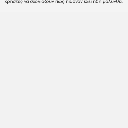
χρήστες να σχολιάζουν πως πιθανόν έχει ήδη μολυνθεί.