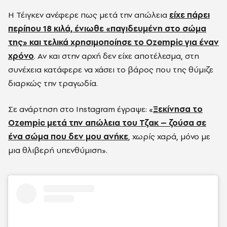
Η Τέιγκεν ανέφερε πως μετά την απώλεια
είχε πάρει
περίπου 18 κιλά, ένιωθε «παγιδευμένη στο σώμα
της» και τελικά χρησιμοποίησε το Ozempic για έναν
χρόνο
. Αν και στην αρχή δεν είχε αποτέλεσμα, στη
συνέχεια κατάφερε να χάσει το βάρος που της θύμιζε
διαρκώς την τραγωδία.
Σε ανάρτηση στο Instagram έγραψε: «
Ξεκίνησα το
Ozempic μετά την απώλεια του Τζακ – ζούσα σε
ένα σώμα που δεν μου ανήκε
, χωρίς χαρά, μόνο με
μια θλιβερή υπενθύμιση».