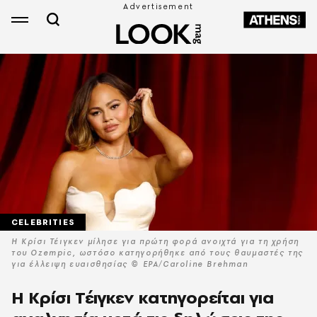
CELEBRITIES
Η Κρίσι Τέιγκεν μίλησε για πρώτη φορά ανοιχτά για τη χρήση
του Ozempic, ωστόσο κατηγορήθηκε από τους θαυμαστές της
για έλλειψη ευαισθησίας © EPA/Caroline Brehman
Η Κρίσι Τέιγκεν κατηγορείται για