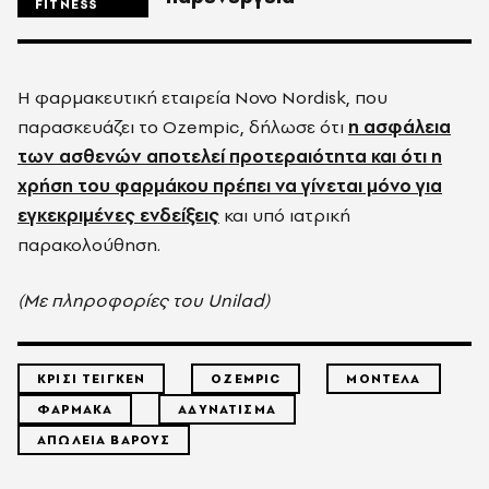
FITNESS
Η φαρμακευτική εταιρεία Novo Nordisk, που
παρασκευάζει το Ozempic, δήλωσε ότι
η ασφάλεια
των ασθενών αποτελεί προτεραιότητα και ότι η
χρήση του φαρμάκου πρέπει να γίνεται μόνο για
εγκεκριμένες ενδείξεις
και υπό ιατρική
παρακολούθηση.
(Με πληροφορίες του Unilad)
ΚΡΙΣΙ ΤΕΙΓΚΕΝ
OZEMPIC
ΜΟΝΤΕΛΑ
ΦΑΡΜΑΚΑ
ΑΔΥΝΑΤΙΣΜΑ
ΑΠΩΛΕΙΑ ΒΑΡΟΥΣ