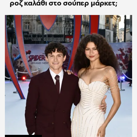
ροζ καλάθι στο σούπερ μάρκετ;