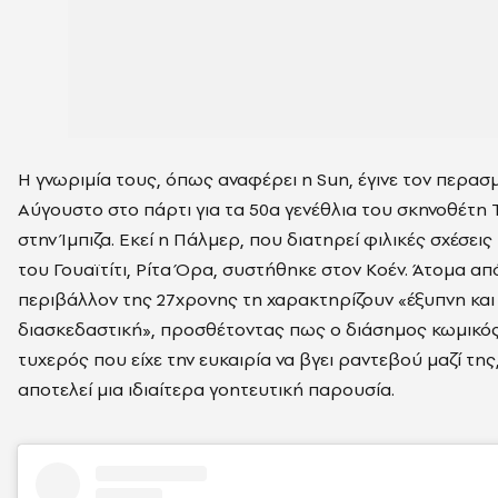
Η γνωριμία τους, όπως αναφέρει η Sun, έγινε τον περασ
Αύγουστο στο πάρτι για τα 50α γενέθλια του σκηνοθέτη Τ
στην Ίμπιζα. Εκεί η Πάλμερ, που διατηρεί φιλικές σχέσεις
του Γουαϊτίτι, Ρίτα Όρα, συστήθηκε στον Κοέν. Άτομα απ
περιβάλλον της 27χρονης τη χαρακτηρίζουν «έξυπνη και
διασκεδαστική», προσθέτοντας πως ο διάσημος κωμικός
τυχερός που είχε την ευκαιρία να βγει ραντεβού μαζί της
αποτελεί μια ιδιαίτερα γοητευτική παρουσία.