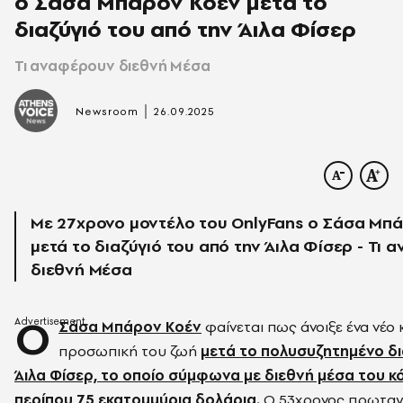
ο Σάσα Μπάρον Κοέν μετά το
διαζύγιό του από την Άιλα Φίσερ
Τι αναφέρουν διεθνή Μέσα
|
Newsroom
26.09.2025
Με 27χρονο μοντέλο του OnlyFans ο Σάσα Μπ
μετά το διαζύγιό του από την Άιλα Φίσερ - Τι
διεθνή Μέσα
Ο
Σάσα Μπάρον Κοέν
φαίνεται πως άνοιξε ένα νέο
προσωπική του ζωή
μετά το πολυσυζητημένο δι
Άιλα Φίσερ, το οποίο σύμφωνα με διεθνή μέσα του κ
περίπου 75 εκατομμύρια δολάρια.
Ο 53χρονος πρωταγ