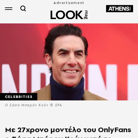
CELEBRITIES
Ο Σάσα Μπαρόν Κοέν © EPA
Με 27χρονο μοντέλο του OnlyFans