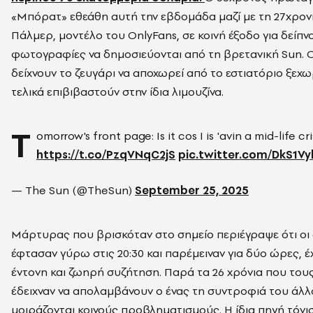
«Μπόρατ» εθεάθη αυτή την εβδομάδα μαζί με τη 27χρον
Πάλμερ, μοντέλο του OnlyFans, σε κοινή έξοδο για δείπνο,
φωτογραφίες να δημοσιεύονται από τη βρετανική Sun. Ο
δείχνουν το ζευγάρι να αποχωρεί από το εστιατόριο ξεχω
τελικά επιβιβαστούν στην ίδια λιμουζίνα.
T
omorrow's front page: Is it cos I is 'avin a mid-life cri
https://t.co/PzqVNqC2jS
pic.twitter.com/DkS1V
— The Sun (@TheSun)
September 25, 2025
Μάρτυρας που βρισκόταν στο σημείο περιέγραψε ότι οι
έφτασαν γύρω στις 20:30 και παρέμειναν για δύο ώρες, έ
έντονη και ζωηρή συζήτηση. Παρά τα 26 χρόνια που τους
έδειχναν να απολαμβάνουν ο ένας τη συντροφιά του άλλο
μοιράζονται κοινούς προβληματισμούς. Η ίδια πηγή τόνι