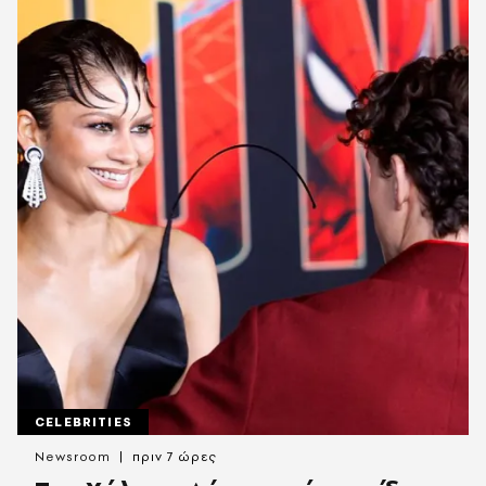
CELEBRITIES
Newsroom
πριν 7 ώρες