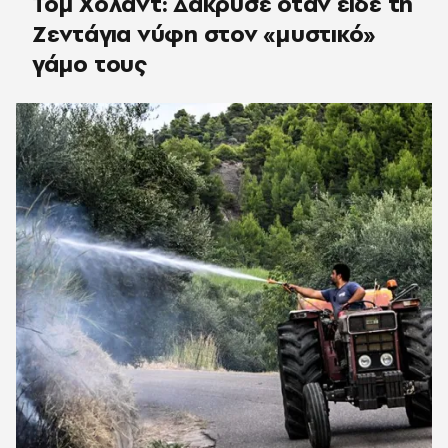
Τομ Χόλαντ: Δάκρυσε όταν είδε τη
Ζεντάγια νύφη στον «μυστικό»
γάμο τους