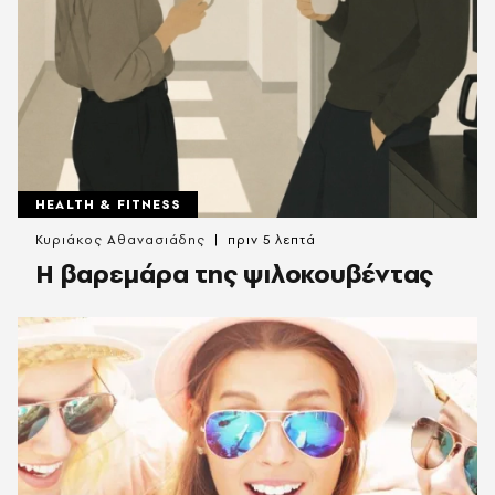
HEALTH & FITNESS
Κυριάκος Αθανασιάδης
πριν 5 λεπτά
Η βαρεμάρα της ψιλοκουβέντας