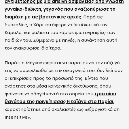
αντιμέτωπος με μια απειλή ασφαλείας από γνωστή
γυναίκα-διώκτη, γεγονός που αναζωπύρωσε τη
διαμάχη με τις βρετανικές αρχές
. Παρά τις
δυσκολίες, ο Χάρι κατάφερε να δει ιδιωτικά τον
Κάρολο, και μάλιστα του χάρισε φωτογραφίες των
παιδιών του. Σύμφωνα με πηγές, η συνάντηση αυτή
τον ανακούφισε ιδιαίτερα.
Παρότι η Μέγκαν φέρεται να παροτρύνει τον σύζυγό
της να συμφιλιωθεί με την οικογένειά του, δεν λείπουν
οι επικρίσεις προς το πρόσωπό της. Βίντεο που
ανάρτησε στα μέσα κοινωνικής δικτύωσης, όπου
φαίνεται να οδηγεί κοντά στο σημείο του
τροχαίου
θανάτου της πριγκίπισσας Νταϊάνα στο Παρίσι,
χαρακτηρίστηκε από σχολιαστές ως «εξοργιστικά απ
insensitive».