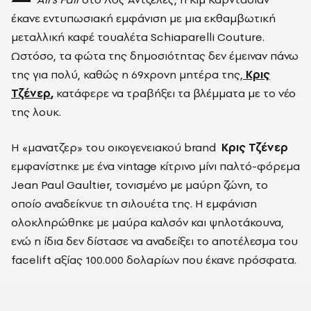
έκανε εντυπωσιακή εμφάνιση με μια εκθαμβωτική
μεταλλική καφέ τουαλέτα Schiaparelli Couture.
Ωστόσο, τα φώτα της δημοσιότητας δεν έμειναν πάνω
της για πολύ, καθώς η 69χρονη μητέρα της,
Κρις
Τζένερ
,
κατάφερε να τραβήξει τα βλέμματα με το νέο
της λουκ.
Η «μανατζερ» του οικογενειακού brand
Κρις Τζένερ
εμφανίστηκε με ένα vintage κίτρινο μίνι παλτό-φόρεμα
Jean Paul Gaultier, τονισμένο με μαύρη ζώνη, το
οποίο αναδείκνυε τη σιλουέτα της. Η εμφάνιση
ολοκληρώθηκε με μαύρα καλσόν και ψηλοτάκουνα,
ενώ η ίδια δεν δίστασε να αναδείξει το αποτέλεσμα του
facelift αξίας 100.000 δολαρίων που έκανε πρόσφατα.