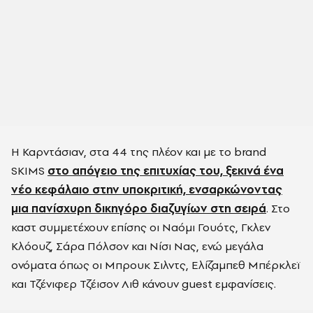
Η Καρντάσιαν, στα 44 της πλέον και με το brand
SKIMS
στο απόγειο της επιτυχίας του, ξεκινά ένα
νέο κεφάλαιο στην υποκριτική, ενσαρκώνοντας
μια πανίσχυρη δικηγόρο διαζυγίων στη σειρά
. Στο
καστ συμμετέχουν επίσης οι Ναόμι Γουότς, Γκλεν
Κλόουζ, Σάρα Πόλσον και Νίσι Νας, ενώ μεγάλα
ονόματα όπως οι Μπρουκ Σιλντς, Ελίζαμπεθ Μπέρκλεϊ
και Τζένιφερ Τζέισον Λιθ κάνουν guest εμφανίσεις.