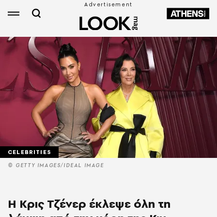
CELEBRITIES
© GETTY IMAGES/IDEAL IMAGE
Η Κρις Τζένερ έκλεψε όλη τη