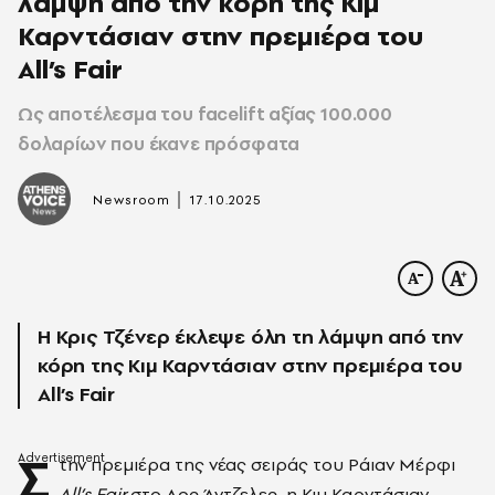
λάμψη από την κόρη της Κιμ
Καρντάσιαν στην πρεμιέρα του
All’s Fair
Ως αποτέλεσμα του facelift αξίας 100.000
δολαρίων που έκανε πρόσφατα
|
Newsroom
17.10.2025
Η Κρις Τζένερ έκλεψε όλη τη λάμψη από την
κόρη της Κιμ Καρντάσιαν στην πρεμιέρα του
All’s Fair
Σ
την πρεμιέρα της νέας σειράς του Ράιαν Μέρφι
All’s Fair
στο Λος Άντζελες, η Κιμ Καρντάσιαν