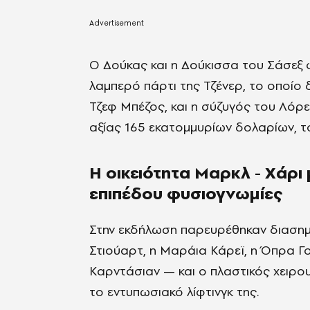
Ο Δούκας και η Δούκισσα του Σάσεξ
λαμπερό πάρτι της Τζένερ, το οποίο
Τζεφ Μπέζος, και η σύζυγός του Λόρε
αξίας 165 εκατομμυρίων δολαρίων, 
Η οικειότητα Μαρκλ - Χάρι
επιπέδου φυσιογνωμίες
Στην εκδήλωση παρευρέθηκαν διασημό
Στιούαρτ, η Μαράια Κάρεϊ, η Όπρα Γου
Καρντάσιαν — και ο πλαστικός χειρου
το εντυπωσιακό λίφτινγκ της.