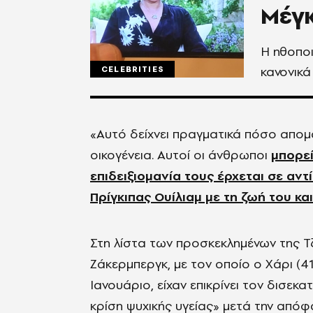
Μέγ
Η ηθοποι
κανονικά
CELEBRITIES
«Αυτό δείχνει πραγματικά πόσο απομ
οικογένεια. Αυτοί οι άνθρωποι
μπορεί
επιδειξιομανία τους έρχεται σε αντ
Πρίγκιπας Ουίλιαμ με τη ζωή του κα
Στη λίστα των προσκεκλημένων της Τ
Ζάκερμπεργκ, με τον οποίο ο Χάρι (41
Ιανουάριο, είχαν επικρίνει τον δισεκ
κρίση ψυχικής υγείας» μετά την από