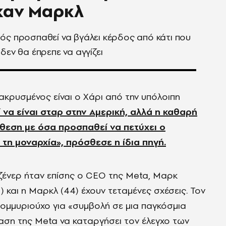
καν Μαρκλ
ός προσπαθεί να βγάλει κέρδος από κάτι που
 δεν θα έπρεπε να αγγίζει
ακρυσμένος είναι ο Χάρι από την υπόλοιπη
 να είναι σταρ στην Αμερική, αλλά η καθαρή
ίθεση με όσα προσπαθεί να πετύχει ο
ι τη μοναρχία», πρόσθεσε η ίδια πηγή.
ζένερ ήταν επίσης ο CEO της Meta, Μαρκ
) και η Μαρκλ (44) έχουν τεταμένες σχέσεις. Τον
ατομμυριούχο για «συμβολή σε μια παγκόσμια
φαση της Meta να καταργήσει τον έλεγχο των