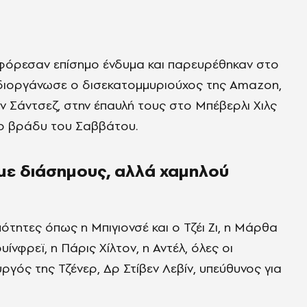
 φόρεσαν επίσημο ένδυμα και παρευρέθηκαν στο
 διοργάνωσε ο δισεκατομμυριούχος της Amazon,
ν Σάντσεζ, στην έπαυλή τους στο Μπέβερλι Χιλς
το βράδυ του Σαββάτου.
 με διάσημους, αλλά χαμηλού
τητες όπως η Μπιγιονσέ και ο Τζέι Ζι, η Μάρθα
ίνφρεϊ, η Πάρις Χίλτον, η Αντέλ, όλες οι
ργός της Τζένερ, Δρ Στίβεν Λεβίν, υπεύθυνος για