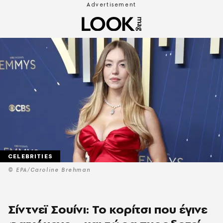
CELEBRITIES
© EPA/Caroline Brehman
Σίντνεϊ Σουίνι: Το κορίτσι που έγινε