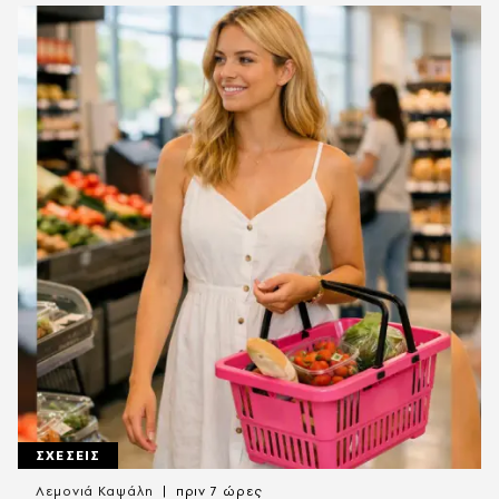
ΣΧΕΣΕΙΣ
Λεμονιά Καψάλη
πριν 7 ώρες