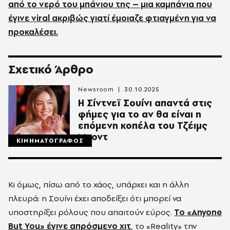
από το νερό του μπάνιου της – μια καμπάνια που
έγινε viral ακριβώς γιατί έμοιαζε φτιαγμένη για να
προκαλέσει.
Σχετικό Άρθρο
Newsroom
30.10.2025
Η Σίντνεϊ Σουίνι απαντά στις
φήμες για το αν θα είναι η
επόμενη κοπέλα του Τζέιμς
Μποντ
ΚΙΝΗΜΑΤΟΓΡΑΦΟΣ
Κι όμως, πίσω από το χάος, υπάρχει και η άλλη
πλευρά: η Σουίνι έχει αποδείξει ότι μπορεί να
υποστηρίξει ρόλους που απαιτούν εύρος.
Το «Anyone
But You» έγινε απρόσμενο χιτ
, το «Reality» την