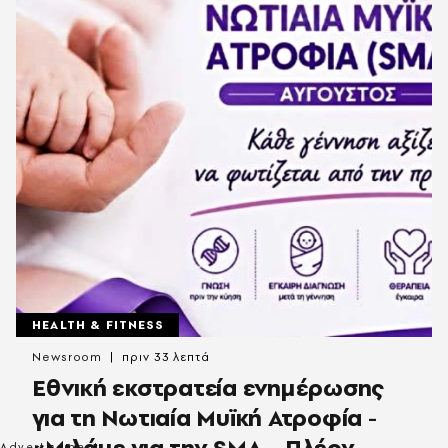
HEALTH & FITNESS
Newsroom
πριν 33 λεπτά
Εθνική εκστρατεία ενημέρωσης
για τη Νωτιαία Μυϊκή Ατροφία -
«Μιλάμε για την SMA… Πλέον