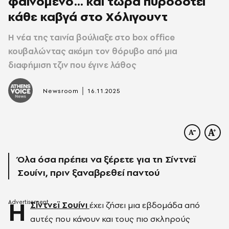
φαινόμενο… και τώρα πυροδοτεί
κάθε καβγά στο Χόλιγουντ
Η νέα της ταινία βούλιαξε στο box office
κουβαλώντας ακόμη τον θόρυβο από μια
διαφήμιση τζιν που έγινε λάθος
|
Newsroom
16.11.2025
Όλα όσα πρέπει να ξέρετε για τη Σίντνεϊ
Σουίνι, πριν ξαναβρεθεί παντού
Η
Σίντνεϊ Σουίνι
έχει ζήσει μια εβδομάδα από
αυτές που κάνουν και τους πιο σκληρούς