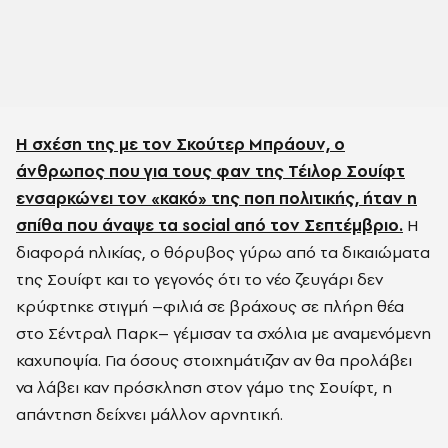
Η σχέση της με τον Σκούτερ Μπράουν, ο
άνθρωπος που για τους φαν της Τέιλορ Σουίφτ
ενσαρκώνει τον «κακό» της ποπ πολιτικής, ήταν η
σπίθα που άναψε τα social από τον Σεπτέμβριο.
Η
διαφορά ηλικίας, ο θόρυβος γύρω από τα δικαιώματα
της Σουίφτ και το γεγονός ότι το νέο ζευγάρι δεν
κρύφτηκε στιγμή –φιλιά σε βράχους σε πλήρη θέα
στο Σέντραλ Παρκ– γέμισαν τα σχόλια με αναμενόμενη
καχυποψία. Για όσους στοιχημάτιζαν αν θα προλάβει
να λάβει καν πρόσκληση στον γάμο της Σουίφτ, η
απάντηση δείχνει μάλλον αρνητική.