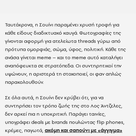
Ταυτόχρονα, η Σουίνι παραμένει χρυσή τροφή για
κάθε είδους διαδικτυακό καυγά. Φωτογραφίες της
γίνονται αφορμή για ατελείωτα threads γύρω από
πρότυπα ομορφιάς, σώμα, ύφος, πολιτική. Κάθε της
ανάσα γίνεται meme – και το meme αυτό καταλήγει
αναπόφευκτα σε στρατόπεδα. Οι συντηρητικοί την
υψώνουν, η αριστερά τη στοχοποιεί, οι φαν απλώς
παρακολουθούν.
Σε όλα αυτά, η Σουίνι δεν κρύβει ότι, για να
συντηρήσει τον τρόπο ζωής της στο Λος Άντζελες,
δεν αρκεί πια η υποκριτική. Παράγει ταινίες,
υπογράφει deals με brands πουλώντας flip phones,
κρέμες, παγωτά,
ακόμη και σαπούνι με «άγγιγμα»