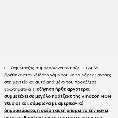
Ο Τζεφ Μπέζος συμπληρώνει το παζλ. Η Σουίνι
βρέθηκε στον χλιδάτο γάμο του με τη Λόρεν Σάντσες
στη Βενετία και αυτό από μόνο του προκάλεσε
ερωτηματικά.
Η εξήγηση ήρθε αργότερα:
συμμετέχει σε μεγάλο πρότζεκτ της Amazon MGM
Studios και, σύμφωνα με αμερικανικά
δημοσιεύματα, η σχέση αυτή μπορεί να την κάνει
μέχρι και Bond girl, αν επικρατήσει η πίεση του