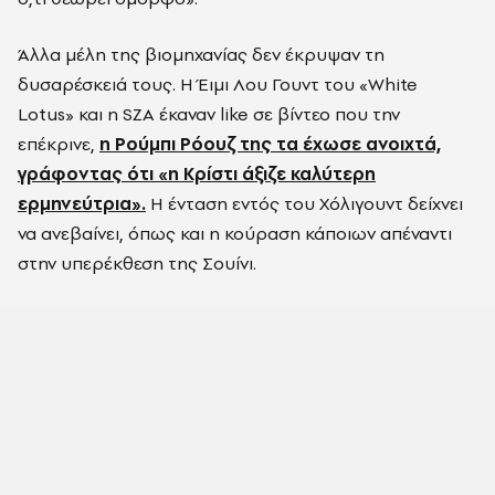
Άλλα μέλη της βιομηχανίας δεν έκρυψαν τη
δυσαρέσκειά τους. Η Έιμι Λου Γουντ του «White
Lotus» και η SZA έκαναν like σε βίντεο που την
επέκρινε,
η Ρούμπι Ρόουζ της τα έχωσε ανοιχτά,
γράφοντας ότι «η Κρίστι άξιζε καλύτερη
ερμηνεύτρια».
Η ένταση εντός του Χόλιγουντ δείχνει
να ανεβαίνει, όπως και η κούραση κάποιων απέναντι
στην υπερέκθεση της Σουίνι.