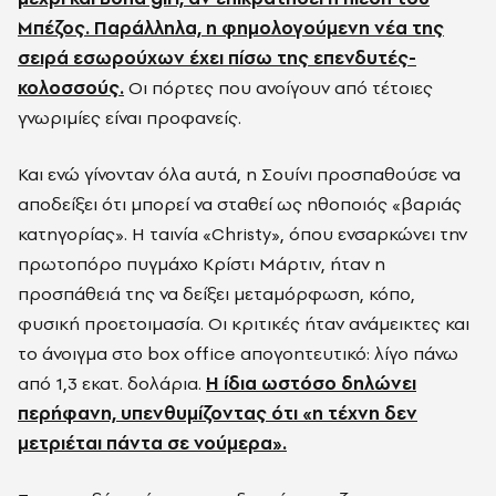
Μπέζος. Παράλληλα, η φημολογούμενη νέα της
σειρά εσωρούχων έχει πίσω της επενδυτές-
κολοσσούς.
Οι πόρτες που ανοίγουν από τέτοιες
γνωριμίες είναι προφανείς.
Και ενώ γίνονταν όλα αυτά, η Σουίνι προσπαθούσε να
αποδείξει ότι μπορεί να σταθεί ως ηθοποιός «βαριάς
κατηγορίας». Η ταινία «Christy», όπου ενσαρκώνει την
πρωτοπόρο πυγμάχο Κρίστι Μάρτιν, ήταν η
προσπάθειά της να δείξει μεταμόρφωση, κόπο,
φυσική προετοιμασία. Οι κριτικές ήταν ανάμεικτες και
το άνοιγμα στο box office απογοητευτικό: λίγο πάνω
από 1,3 εκατ. δολάρια.
Η ίδια ωστόσο δηλώνει
περήφανη, υπενθυμίζοντας ότι «η τέχνη δεν
μετριέται πάντα σε νούμερα».