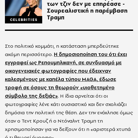
των τζιν δεν με επηρέασε -
Σουρεαλιστική η παρέμβαση
Τραμπ
CELEBRITIES
Στο πολιτικό κομμάτι, η κατάσταση μπερδεύτηκε
ακόμη περισσότερο.
Η δημοσιοποίηση του ότι έχει
εγγραφεί ως Ρεπουμπλικανή, σε συνδυασμό με
οικογενειακές φωτογραφίες που έδειχναν
καλεσμένους με καπέλα τύπου MAGA, έδωσε
τροφή σε όσους τη θεωρούν «υιοθετημένο
σύμβολο της δεξιάς»
. Η ίδια αρνείται ότι οι
φωτογραφίες λένε κάτι ουσιαστικό και δεν σχολιάζει
δημόσια την πολιτική της θέση. Δεν την ενόχλησε όμως
όταν ο Τεντ Κρουζ ή ο Ντόναλντ Τραμπ τη
χρησιμοποίησαν για να δείξουν ότι η «αριστερά χτυπά
ό,τι θεωρεί όμορφο».