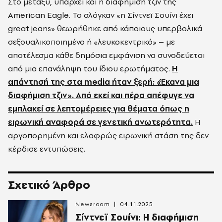
Στο μεταξύ, υπάρχει και η διαφήμιση τζιν της
American Eagle. Το σλόγκαν «η Σίντνεϊ Σουίνι έχει
great jeans» θεωρήθηκε από κάποιους υπερβολικά
σεξουαλικοποιημένο ή «λευκοκεντρικό» – με
αποτέλεσμα κάθε δημόσια εμφάνιση να συνοδεύεται
από μια επανάληψη του ίδιου ερωτήματος.
Η
απάντησή της στα media ήταν ξερή: «Έκανα μια
διαφήμιση τζιν». Από εκεί και πέρα απέφυγε να
εμπλακεί σε λεπτομέρειες για θέματα όπως η
ειρωνική αναφορά σε γενετική ανωτερότητα.
Η
αργοπορημένη και ελαφρώς ειρωνική στάση της δεν
κέρδισε εντυπώσεις.
Σχετικό Άρθρο
Newsroom
04.11.2025
Σίντνεϊ Σουίνι: Η διαφήμιση