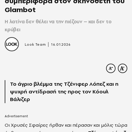
συμπεριφορά στον σκηνοθέτη του
Glambot
Η λατίνα δεν θέλει να την πιέζουν – και δεν το
κρύβει
|
Look Team
16.01.2026
Το άγριο βλέμμα της Τζένιφερ Λόπεζ και η
ψυχρή αντίδρασή της προς τον Κόουλ
Βάλιζερ
Οι Χρυσές Σφαίρες ήρθαν και πέρασαν και μόλις τώρα