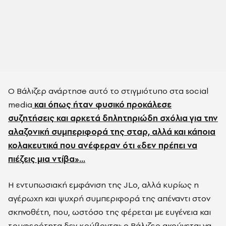
Ο
Βάλιζερ
ανάρτησe αυτό το στιγμιότυπο στα
social
media
και όπως ήταν φυσικό προκάλεσε
συζητήσεις και αρκετά δηλητηριώδη σχόλια για την
αλαζονική συμπεριφορά της σταρ, αλλά και κάποια
κολακευτικά που ανέφεραν ότι
«
δεν πρέπει να
πιέζεις μια
ντί
βα
»...
Η εντυπωσιακή εμφάνιση της
JLo
, αλλά κυρίως η
αγέρωχη και ψυχρή συμπεριφορά της απέναντι στον
σκηνοθέτη, που, ωστόσο της φέρεται με ευγένεια και
τρυφερότητα δεν κρύβονται: ο
Βάλιζερ
ακούγεται να