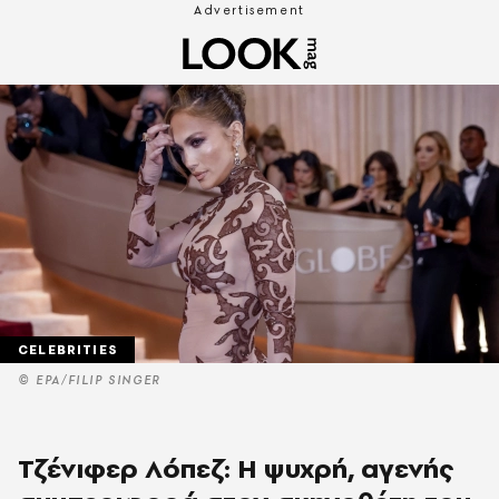
CELEBRITIES
© EPA/FILIP SINGER
Τζένιφερ Λόπεζ: Η ψυχρή, αγενής