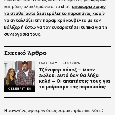
και, μόλις ολοκληρώνεται το
shot
,
αποχωρεί χωρίς
να σταθεί ούτε δευτερόλεπτο παραπάνω, χωρίς
να ανταλλάξει την παραμικρή κουβέντα με τον
Βάλιζερ
ή έστω να τον ευχαριστήσει τυπικά για τη
συνεργασία τους.
Σχετικό Άρθρο
Look Team
24.04.2025
Τζένιφερ Λόπεζ – Μπεν
Άφλεκ: Αυτό δεν θα λήξει
καλά – Οι απαιτήσεις τους για
το μοίρασμα της περιουσίας
CELEBRITIES
Η
«
α
γενής
», «
ψυχρή
»
όπως χαρακτηρίστηκε Λόπεζ