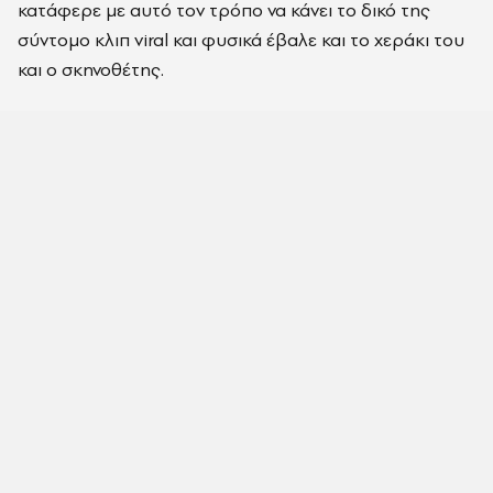
κατάφερε με α
υτό
τον τρόπο να κάνει το δικό της
σύντομο κλιπ
viral
και φυσικά έβαλε και το χεράκι του
και ο σκηνοθέτης.