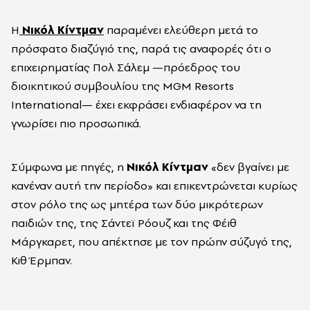
Η
Νικόλ Κίντμαν
παραμένει ελεύθερη μετά το
πρόσφατο διαζύγιό της, παρά τις αναφορές ότι ο
επιχειρηματίας Πολ Σάλεμ —πρόεδρος του
διοικητικού συμβουλίου της MGM Resorts
International— έχει εκφράσει ενδιαφέρον να τη
γνωρίσει πιο προσωπικά.
Σύμφωνα με πηγές, η
Νικόλ Κίντμαν
«δεν βγαίνει με
κανέναν αυτή την περίοδο» και επικεντρώνεται κυρίως
στον ρόλο της ως μητέρα των δύο μικρότερων
παιδιών της, της Σάντεϊ Ρόουζ και της Φέιθ
Μάργκαρετ, που απέκτησε με τον πρώην σύζυγό της,
Κιθ Έρμπαν.