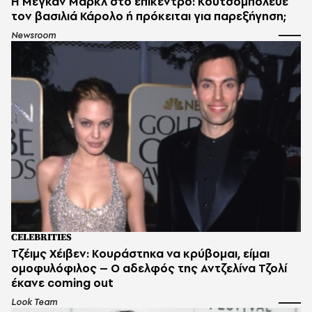
Η Μέγκαν Μαρκλ στο επίκεντρο: Κουτσομπόλευε
τον βασιλιά Κάρολο ή πρόκειται για παρεξήγηση;
Newsroom
CELEBRITIES
Τζέιμς Χέιβεν: Κουράστηκα να κρύβομαι, είμαι
ομοφυλόφιλος – Ο αδελφός της Αντζελίνα Τζολί
έκανε coming out
Look Team